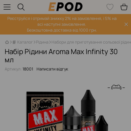
Реєструйся і отримай знижку 2% на замовлення, і 5% на
всі наступні замовлення.
Безкоштовна доставка від 1000 грн.
📙 Каталог
Рідина
Набори для приготування сольової ріди
Набір Рідини Aroma Max Infinity 30
мл
Артикул:
18001
Написати відгук