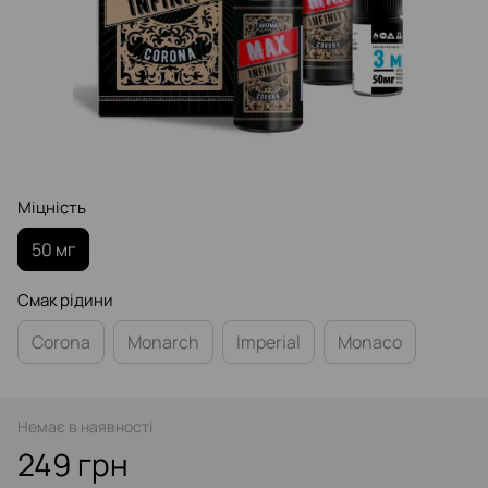
Міцність
50 мг
Смак рідини
Corona
Monarch
Imperial
Monaco
Немає в наявності
249 грн