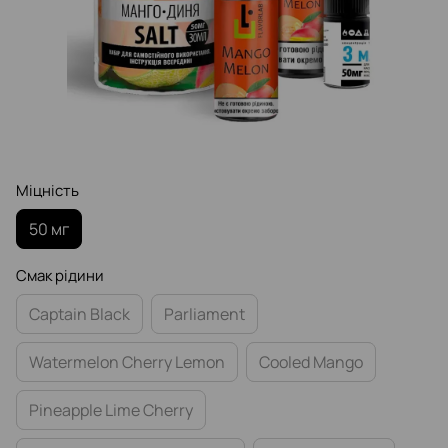
Міцність
50 мг
Смак рідини
Captain Black
Parliament
Watermelon Cherry Lemon
Cooled Mango
Pineapple Lime Cherry