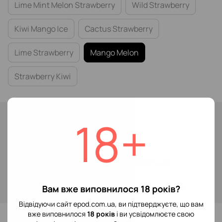
Lime Mint Melon Strawberry
Wild Strawberry
Kiwi Mango Ice
Cactus Strawberry
Lime Strawberry
Mango Melon
Strawberry Kiwi
Немає в наявності
18+
199 грн
Повідомити, коли з'явиться
Увійти
для відображення накопичувальної знижки
%
Вам вже виповнилося 18 років?
Відвідуючи сайт epod.com.ua, ви підтверджуєте, що вам
До обраного
вже виповнилося
18 років
і ви усвідомлюєте свою