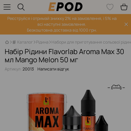
Реєструйся і отримай знижку 2% на замовлення, і 5% на
всі наступні замовлення.
Безкоштовна доставка від 1000 грн.
📙 Каталог
Рідина
Набори для приготування сольової ріди
Набір Рідини Flavorlab Aroma Max 30
мл Mango Melon 50 мг
Артикул:
20013
Написати відгук