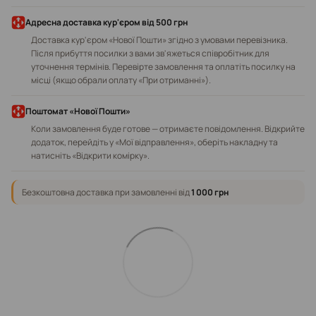
Адресна доставка кур'єром від 500 грн
Доставка кур'єром «Нової Пошти» згідно з умовами перевізника.
Після прибуття посилки з вами зв'яжеться співробітник для
уточнення термінів. Перевірте замовлення та оплатіть посилку на
місці (якщо обрали оплату «При отриманні»).
Поштомат «Нової Пошти»
Коли замовлення буде готове — отримаєте повідомлення. Відкрийте
додаток, перейдіть у «Мої відправлення», оберіть накладну та
натисніть «Відкрити комірку».
Безкоштовна доставка при замовленні від
1 000 грн