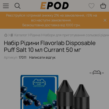
Реєструйся і отримай знижку 2% на замовлення, і 5% на
всі наступні замовлення.
Безкоштовна доставка від 1000 грн.
📙 Каталог
Рідина
Набори для приготування сольової ріди
Набір Рідини Flavorlab Disposable
Puff Salt 10 мл Currant 50 мг
Артикул:
17011
Написати відгук