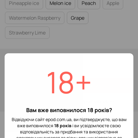
Pineapple ice
Melon ice
Peach
Apple
Watermelon Raspberry
Grape
Strawberry Lime
В наявності
119 грн
18+
Купити
Увійти
для відображення накопичувальної знижки
%
Вам вже виповнилося 18 років?
До обраного
Відвідуючи сайт epod.com.ua, ви підтверджуєте, що вам
вже виповнилося
18 років
і ви усвідомлюєте свою
відповідальність за придбання та використання
електронних сигарет та рідин для них відповідно до