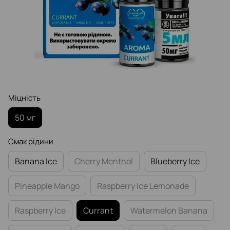
Міцність
50 мг
Смак рідини
Banana Ice
Cherry Menthol
Blueberry Ice
Pineapple Mango
Raspberry Ice Lemonade
Raspberry Ice
Currant
Watermelon Banana