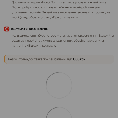
Доставка кур'єром «Нової Пошти» згідно з умовами перевізника.
Після прибуття посилки з вами зв'яжеться співробітник для
уточнення термінів. Перевірте замовлення та оплатіть посилку на
місці (якщо обрали оплату «При отриманні»).
Поштомат «Нової Пошти»
Коли замовлення буде готове — отримаєте повідомлення. Відкрийте
додаток, перейдіть у «Мої відправлення», оберіть накладну та
натисніть «Відкрити комірку».
Безкоштовна доставка при замовленні від
1 000 грн