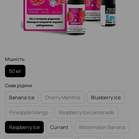
Міцність
50 мг
Смак рідини
Banana Ice
Cherry Menthol
Blueberry Ice
Pineapple Mango
Raspberry Ice Lemonade
Raspberry Ice
Currant
Watermelon Banana