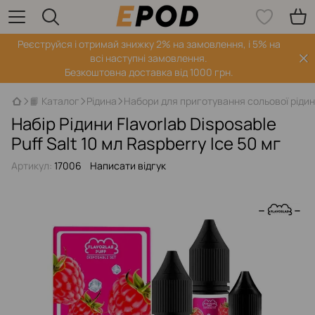
Реєструйся і отримай знижку 2% на замовлення, і 5% на
всі наступні замовлення.
Безкоштовна доставка від 1000 грн.
📙 Каталог
Рідина
Набори для приготування сольової ріди
Набір Рідини Flavorlab Disposable
Puff Salt 10 мл Raspberry Ice 50 мг
Артикул:
17006
Написати відгук