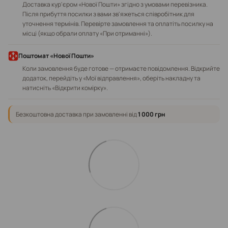
Доставка кур'єром «Нової Пошти» згідно з умовами перевізника.
Після прибуття посилки з вами зв'яжеться співробітник для
уточнення термінів. Перевірте замовлення та оплатіть посилку на
місці (якщо обрали оплату «При отриманні»).
Поштомат «Нової Пошти»
Коли замовлення буде готове — отримаєте повідомлення. Відкрийте
додаток, перейдіть у «Мої відправлення», оберіть накладну та
натисніть «Відкрити комірку».
Безкоштовна доставка при замовленні від
1 000 грн