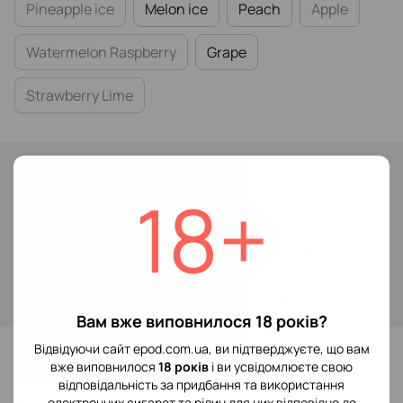
Pineapple ice
Melon ice
Peach
Apple
Watermelon Raspberry
Grape
Strawberry Lime
Немає в наявності
119 грн
18+
Повідомити, коли з'явиться
Увійти
для відображення накопичувальної знижки
%
Вам вже виповнилося 18 років?
До обраного
Відвідуючи сайт epod.com.ua, ви підтверджуєте, що вам
вже виповнилося
18 років
і ви усвідомлюєте свою
відповідальність за придбання та використання
електронних сигарет та рідин для них відповідно до