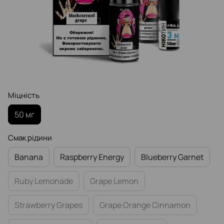
Міцність
50 мг
Смак рідини
Banana
Raspberry Еnergy
Blueberry Garnet
Ruby Lemonade
Grape Lemon
Strawberry Grapes
Grape Orange Cinnamon