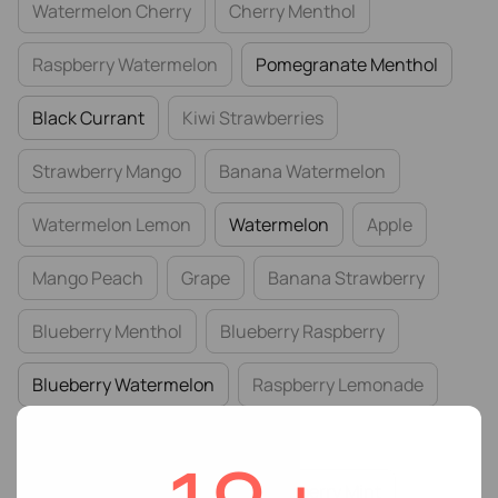
Watermelon Cherry
Cherry Menthol
Raspberry Watermelon
Pomegranate Menthol
Black Currant
Kiwi Strawberries
Strawberry Mango
Banana Watermelon
Watermelon Lemon
Watermelon
Apple
Mango Peach
Grape
Banana Strawberry
Blueberry Menthol
Blueberry Raspberry
Blueberry Watermelon
Raspberry Lemonade
Strawberry Blueberry Blackberry
Strawberry Dragonfruit
Cranberry Mint