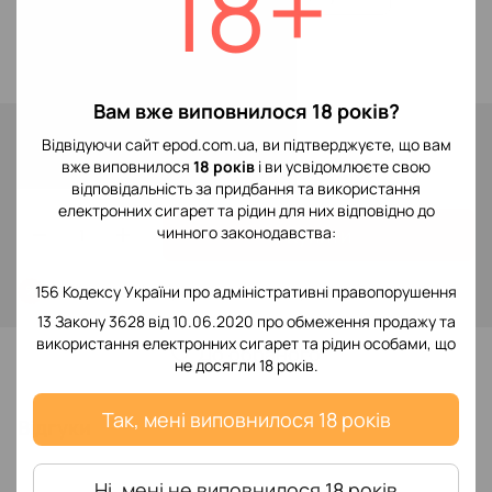
18+
Blackcurrant Grape
Вам вже виповнилося 18 років?
В наявності
Відвідуючи сайт epod.com.ua, ви підтверджуєте, що вам
299 грн
вже виповнилося
18 років
і ви усвідомлюєте свою
відповідальність за придбання та використання
електронних сигарет та рідин для них відповідно до
Купити
чинного законодавства:
Увійти
для відображення накопичувальної знижки
156 Кодексу України про адміністративні правопорушення
%
13 Закону 3628 від 10.06.2020 про обмеження продажу та
використання електронних сигарет та рідин особами, що
До обраного
не досягли 18 років.
Так, мені виповнилося 18 років
Відгуки
Ні, мені не виповнилося 18 років