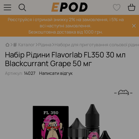
Реєструйся і отримай знижку 2% на замовлення, і 5% на
всі наступні замовлення.
Безкоштовна доставка від 1000 грн.
📙 Каталог
Рідина
Набори для приготування сольової ріди
Набір Рідини Flavorlab FL350 30 мл
Blackcurrant Grape 50 мг
Артикул:
14027
Написати відгук