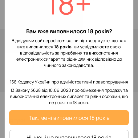
18+
Blackcurrant Grape
Вам вже виповнилося 18 років?
Немає в наявності
Відвідуючи сайт epod.com.ua, ви підтверджуєте, що вам
299 грн
вже виповнилося
18 років
і ви усвідомлюєте свою
відповідальність за придбання та використання
електронних сигарет та рідин для них відповідно до
Повідомити, коли з'явиться
чинного законодавства:
Увійти
для відображення накопичувальної знижки
156 Кодексу України про адміністративні правопорушення
%
13 Закону 3628 від 10.06.2020 про обмеження продажу та
використання електронних сигарет та рідин особами, що
До обраного
не досягли 18 років.
Так, мені виповнилося 18 років
Відгуки
Ні, мені не виповнилося 18 років