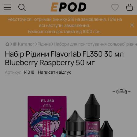
Реєструйся і отримай знижку 2% на замовлення, і 5% на
всі наступні замовлення.
Безкоштовна доставка від 1000 грн.
📙 Каталог
Рідина
Набори для приготування сольової ріди
Набір Рідини Flavorlab FL350 30 мл
Blueberry Raspberry 50 мг
Артикул:
14018
Написати відгук