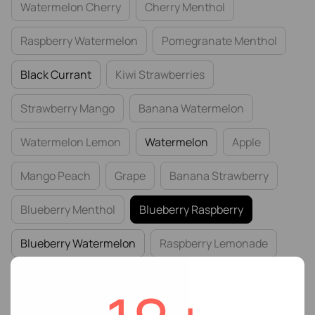
Watermelon Cherry
Cherry Menthol
Raspberry Watermelon
Pomegranate Menthol
Black Currant
Kiwi Strawberries
Strawberry Mango
Banana Watermelon
Watermelon Lemon
Watermelon
Apple
Mango Peach
Grape
Banana Strawberry
Blueberry Menthol
Blueberry Raspberry
Blueberry Watermelon
Raspberry Lemonade
Strawberry Blueberry Blackberry
Strawberry Dragonfruit
Cranberry Mint