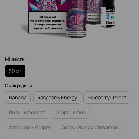
Міцність
50 мг
Смак рідини
Banana
Raspberry Еnergy
Blueberry Garnet
Ruby Lemonade
Grape Lemon
Strawberry Grapes
Grape Orange Cinnamon