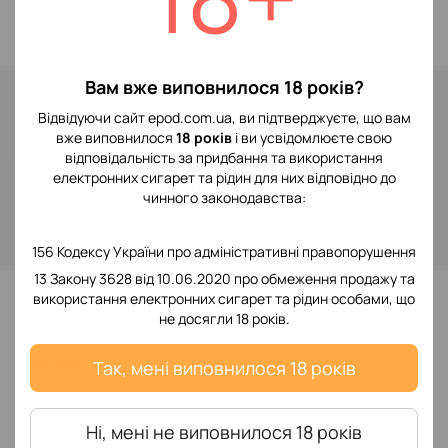
Blackcurrant Grape
Вам вже виповнилося 18 років?
Немає в наявності
299 грн
Відвідуючи сайт epod.com.ua, ви підтверджуєте, що вам
вже виповнилося
18 років
і ви усвідомлюєте свою
відповідальність за придбання та використання
електронних сигарет та рідин для них відповідно до
Повідомити, коли з'явиться
чинного законодавства:
Увійти
для відображення накопичувальної знижки
%
156 Кодексу України про адміністративні правопорушення
13 Закону 3628 від 10.06.2020 про обмеження продажу та
До обраного
використання електронних сигарет та рідин особами, що
не досягли 18 років.
Відгуки
Так, мені виповнилося 18 років
Ні, мені не виповнилося 18 років