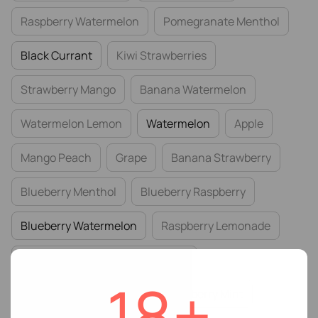
Raspberry Watermelon
Pomegranate Menthol
Black Currant
Kiwi Strawberries
Strawberry Mango
Banana Watermelon
Watermelon Lemon
Watermelon
Apple
Mango Peach
Grape
Banana Strawberry
Blueberry Menthol
Blueberry Raspberry
Blueberry Watermelon
Raspberry Lemonade
Strawberry Blueberry Blackberry
18+
Strawberry Dragonfruit
Cranberry Mint