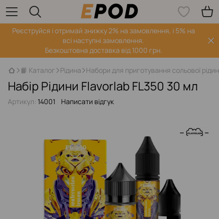
Реєструйся і отримай знижку 2% на замовлення, і 5% на
всі наступні замовлення.
Безкоштовна доставка від 1000 грн.
📙 Каталог
Рідина
Набори для приготування сольової ріди
Набір Рідини Flavorlab FL350 30 мл
Артикул:
14001
Написати відгук