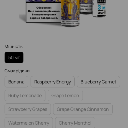
Міцність
50 мг
Смак рідини
Banana
Raspberry Еnergy
Blueberry Garnet
Ruby Lemonade
Grape Lemon
Strawberry Grapes
Grape Orange Cinnamon
Watermelon Cherry
Cherry Menthol