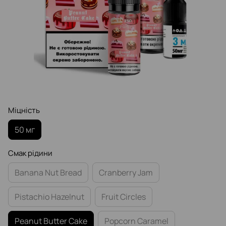
Міцність
50 мг
Смак рідини
Banana Nut Bread
Cranberry Jam
Pistachio Hazelnut
Fruit Circles
Peanut Butter Cake
Popcorn Caramel