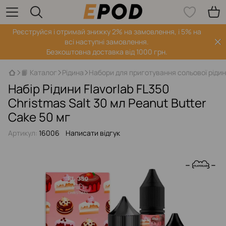
Реєструйся і отримай знижку 2% на замовлення, і 5% на
всі наступні замовлення.
Безкоштовна доставка від 1000 грн.
📙 Каталог
Рідина
Набори для приготування сольової ріди
Набір Рідини Flavorlab FL350
Christmas Salt 30 мл Peanut Butter
Cake 50 мг
Артикул:
16006
Написати відгук