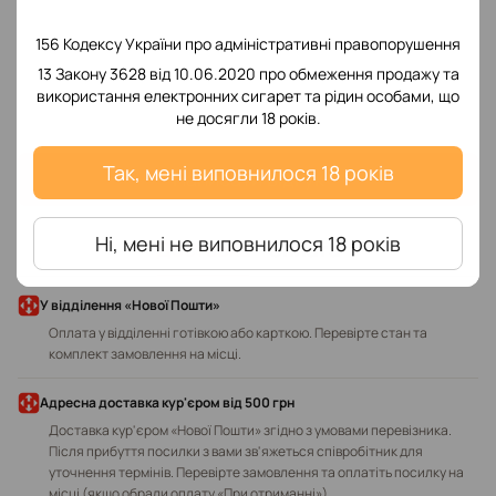
156 Кодексу України про адміністративні правопорушення
13 Закону 3628 від 10.06.2020 про обмеження продажу та
Додайте перший відгук
використання електронних сигарет та рідин особами, що
не досягли 18 років.
Так, мені виповнилося 18 років
Написати відгук
Ні, мені не виповнилося 18 років
Доставка
Оплата
У відділення «Нової Пошти»
Оплата у відділенні готівкою або карткою. Перевірте стан та
комплект замовлення на місці.
Адресна доставка кур'єром від 500 грн
Доставка кур'єром «Нової Пошти» згідно з умовами перевізника.
Після прибуття посилки з вами зв'яжеться співробітник для
уточнення термінів. Перевірте замовлення та оплатіть посилку на
місці (якщо обрали оплату «При отриманні»).