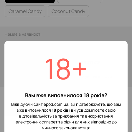
Caramel Candy
Coconut Candy
Немає в наявності
299 грн
18+
Повідомити, коли з'явиться
Увійти
для відображення накопичувальної знижки
%
До обраного
Вам вже виповнилося 18 років?
Відвідуючи сайт epod.com.ua, ви підтверджуєте, що вам
вже виповнилося
18 років
і ви усвідомлюєте свою
Відгуки
відповідальність за придбання та використання
електронних сигарет та рідин для них відповідно до
чинного законодавства: