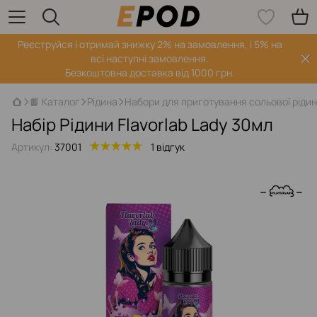
Реєструйся і отримай знижку 2% на замовлення, і 5% на
всі наступні замовлення.
Безкоштовна доставка від 1000 грн.
📙 Каталог
Рідина
Набори для приготування сольової ріди
Набір Рідини Flavorlab Lady 30мл
Артикул:
37001
1 відгук