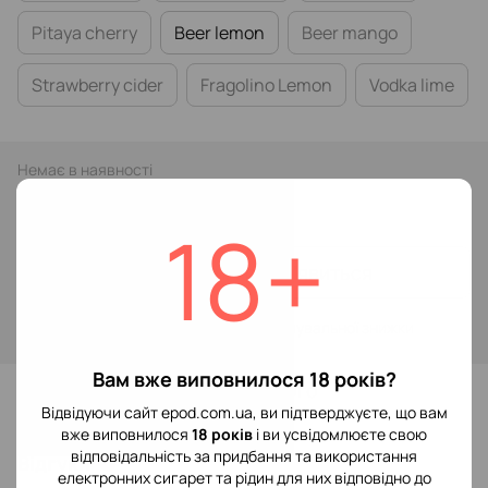
Pitaya cherry
Beer lemon
Beer mango
Strawberry cider
Fragolino Lemon
Vodka lime
Немає в наявності
219 грн
349 грн
18+
Повідомити, коли з'явиться
Увійти
для відображення накопичувальної знижки
%
Вам вже виповнилося 18 років?
До обраного
Відвідуючи сайт epod.com.ua, ви підтверджуєте, що вам
вже виповнилося
18 років
і ви усвідомлюєте свою
відповідальність за придбання та використання
Відгуки
1
електронних сигарет та рідин для них відповідно до