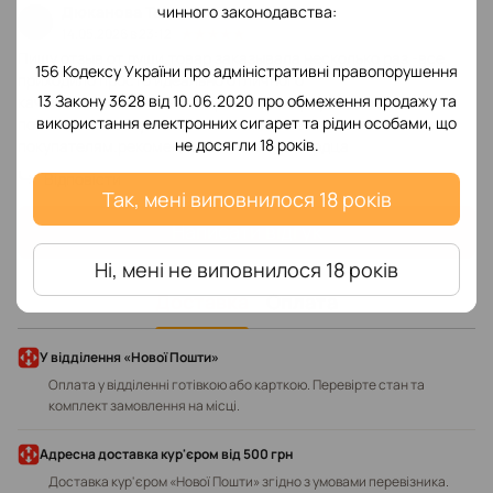
чинного законодавства:
Дюканова Татьяна
14.05.2026 в 23:12
Пишу отзыв от души.товар заказывала несколько раз -все
156 Кодексу України про адміністративні правопорушення
приходило просто идеально отличного
13 Закону 3628 від 10.06.2020 про обмеження продажу та
качества.ответственные продавцы,вернули деньги за
використання електронних сигарет та рідин особами, що
почтовую ошибку.вежливое и ответственное отношение к
не досягли 18 років.
покупателям.рекомендую от чистого сердца
Відповісти
Так, мені виповнилося 18 років
Написати відгук
Ні, мені не виповнилося 18 років
Доставка
Оплата
У відділення «Нової Пошти»
Оплата у відділенні готівкою або карткою. Перевірте стан та
комплект замовлення на місці.
Адресна доставка кур'єром від 500 грн
Доставка кур'єром «Нової Пошти» згідно з умовами перевізника.