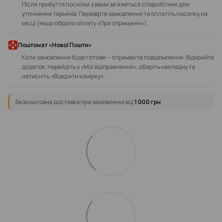
Після прибуття посилки з вами зв'яжеться співробітник для
уточнення термінів. Перевірте замовлення та оплатіть посилку на
місці (якщо обрали оплату «При отриманні»).
Поштомат «Нової Пошти»
Коли замовлення буде готове — отримаєте повідомлення. Відкрийте
додаток, перейдіть у «Мої відправлення», оберіть накладну та
натисніть «Відкрити комірку».
Безкоштовна доставка при замовленні від
1 000 грн