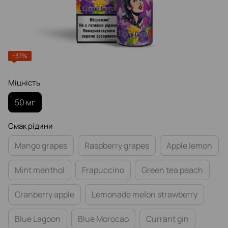
−37%
Міцність
50 мг
Смак рідини
Mango grapes
Raspberry grapes
Apple lemon
Mint menthol
Frapuccino
Green tea peach
Cranberry apple
Lemonade melon strawberry
Blue Lagoon
Blue Morocao
Currant gin