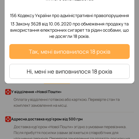
156 Кодексу України про адміністративні правопорушення
13 Закону 3628 від 10.06.2020 про обмеження продажу та
використання електронних сигарет та рідин особами, що
Додайте перший відгук
не досягли 18 років.
Так, мені виповнилося 18 років
Написати відгук
Ні, мені не виповнилося 18 років
Доставка
Оплата
У відділення «Нової Пошти»
Оплата у відділенні готівкою або карткою. Перевірте стан та
комплект замовлення на місці.
Адресна доставка кур'єром від 500 грн
Доставка кур'єром «Нової Пошти» згідно з умовами перевізника.
Після прибуття посилки з вами зв'яжеться співробітник для
уточнення термінів. Перевірте замовлення та оплатіть посилку на