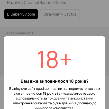
Hazelnut Caramel Banana Cream
Blueberry Apple
Strawberry Cactus
Немає в наявності
299 грн
18+
Повідомити, коли з'явиться
Увійти
для відображення накопичувальної знижки
%
Вам вже виповнилося 18 років?
До обраного
Відвідуючи сайт epod.com.ua, ви підтверджуєте, що вам
вже виповнилося
18 років
і ви усвідомлюєте свою
Відгуки
відповідальність за придбання та використання
електронних сигарет та рідин для них відповідно до
чинного законодавства: