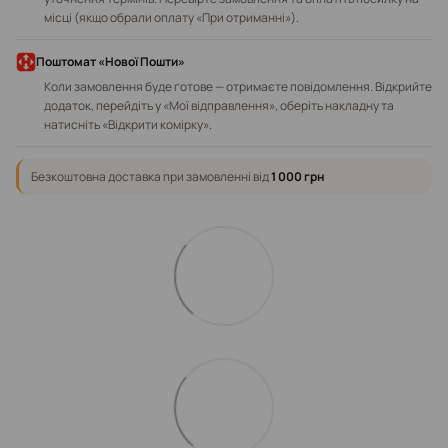
місці (якщо обрали оплату «При отриманні»).
Поштомат «Нової Пошти»
Коли замовлення буде готове — отримаєте повідомлення. Відкрийте
додаток, перейдіть у «Мої відправлення», оберіть накладну та
натисніть «Відкрити комірку».
Безкоштовна доставка при замовленні від
1 000 грн