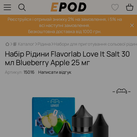
Реєструйся і отримай знижку 2% на замовлення, і 5% на
всі наступні замовлення.
Безкоштовна доставка від 1000 грн.
📙 Каталог
Рідина
Набори для приготування сольової ріди
Набір Рідини Flavorlab Love It Salt 30
мл Blueberry Apple 25 мг
Артикул:
15016
Написати відгук