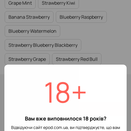
Grape Mint
Strawberry Kiwi
Banana Strawberry
Blueberry Raspberry
Blueberry Watermelon
Strawberry Blueberry Blackberry
Strawberry Grape
Strawberry Red Bull
18+
В наявності
149 грн
Купити
Вам вже виповнилося 18 років?
Увійти
для відображення накопичувальної знижки
%
Відвідуючи сайт epod.com.ua, ви підтверджуєте, що вам