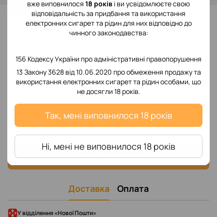
вже виповнилося
18 років
і ви усвідомлюєте свою
відповідальність за придбання та використання
До обраного
електронних сигарет та рідин для них відповідно до
чинного законодавства:
Відгуки
156 Кодексу України про адміністративні правопорушення
13 Закону 3628 від 10.06.2020 про обмеження продажу та
використання електронних сигарет та рідин особами, що
не досягли 18 років.
Так, мені виповнилося 18 років
Додайте перший відгук
Ні, мені не виповнилося 18 років
Написати відгук
Доставка
Оплата
У відділення «Нової Пошти»