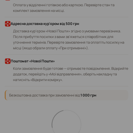
Оплата у відділенні готівкою або карткою. Перевірте стан та
комплект замовлення на місці.
Адресна доставка кур'єром від 500 грн
Доставка кур'єром «Нової Пошти» згідно з умовами перевізника.
Після прибуття посилки з вами зв'яжеться співробітник для
уточнення термінів. Перевірте замовлення та оплатіть посилку на
місці (якщо обрали оплату «При отриманні»).
Поштомат «Нової Пошти»
Коли замовлення буде готове — отримаєте повідомлення. Відкрийте
додаток, перейдіть у «Мої відправлення», оберіть накладну та
натисніть «Відкрити комірку».
Безкоштовна доставка при замовленні від
1 000 грн