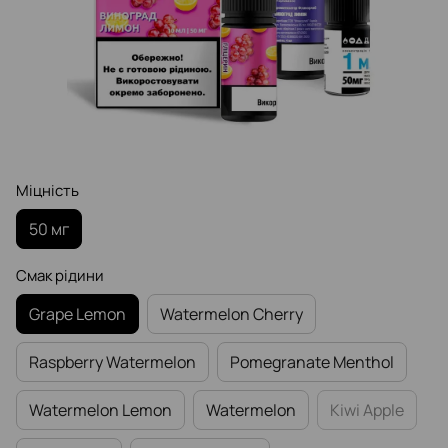
Міцність
50 мг
Смак рідини
Grape Lemon
Watermelon Cherry
Raspberry Watermelon
Pomegranate Menthol
Watermelon Lemon
Watermelon
Kiwi Apple