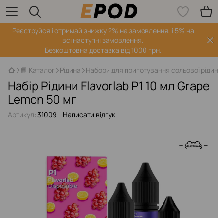
Реєструйся і отримай знижку 2% на замовлення, і 5% на
всі наступні замовлення.
Безкоштовна доставка від 1000 грн.
📙 Каталог
Рідина
Набори для приготування сольової ріди
Набір Рідини Flavorlab P1 10 мл Grape
Lemon 50 мг
Артикул:
31009
Написати відгук