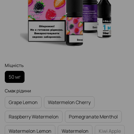
Міцність
50 мг
Смак рідини
Grape Lemon
Watermelon Cherry
Raspberry Watermelon
Pomegranate Menthol
Watermelon Lemon
Watermelon
Kiwi Apple