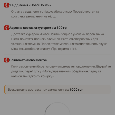
У відділення «Нової Пошти»
Оплата у відділенні готівкою або карткою. Перевірте стан та
комплект замовлення на місці.
Адресна доставка кур'єром від 500 грн
Доставка кур'єром «Нової Пошти» згідно з умовами перевізника.
Після прибуття посилки з вами зв'яжеться співробітник для
уточнення термінів. Перевірте замовлення та оплатіть посилку на
місці (якщо обрали оплату «При отриманні»).
Поштомат «Нової Пошти»
Коли замовлення буде готове — отримаєте повідомлення. Відкрийте
додаток, перейдіть у «Мої відправлення», оберіть накладну та
натисніть «Відкрити комірку».
Безкоштовна доставка при замовленні від
1 000 грн