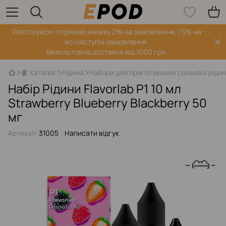
Реєструйся і отримай знижку 2% на замовлення, і 5% на
всі наступні замовлення.
Безкоштовна доставка від 1000 грн.
📙 Каталог
Рідина
Набори для приготування сольової ріди
Набір Рідини Flavorlab P1 10 мл
Strawberry Blueberry Blackberry 50
мг
Артикул:
31005
Написати відгук