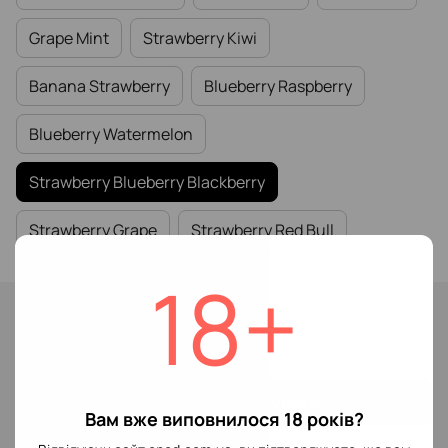
Grape Mint
Strawberry Kiwi
Banana Strawberry
Blueberry Raspberry
Blueberry Watermelon
Strawberry Blueberry Blackberry
Strawberry Grape
Strawberry Red Bull
18+
В наявності
149 грн
Купити
Вам вже виповнилося 18 років?