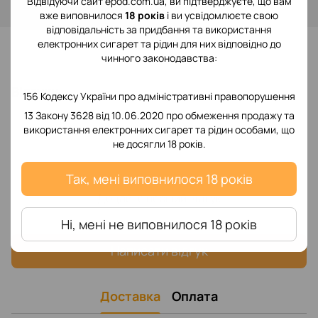
Відвідуючи сайт epod.com.ua, ви підтверджуєте, що вам
Увійти
для відображення накопичувальної знижки
%
вже виповнилося
18 років
і ви усвідомлюєте свою
відповідальність за придбання та використання
До обраного
електронних сигарет та рідин для них відповідно до
чинного законодавства:
Відгуки
156 Кодексу України про адміністративні правопорушення
13 Закону 3628 від 10.06.2020 про обмеження продажу та
використання електронних сигарет та рідин особами, що
не досягли 18 років.
Так, мені виповнилося 18 років
Додайте перший відгук
Ні, мені не виповнилося 18 років
Написати відгук
Доставка
Оплата