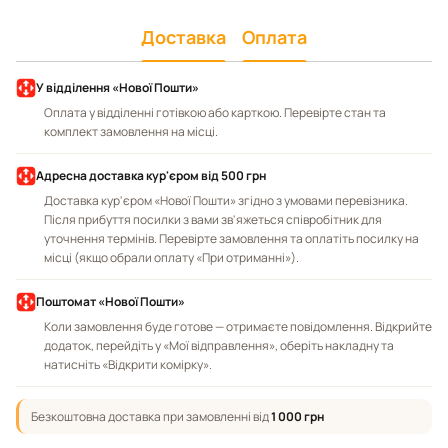
Доставка
Оплата
У відділення «Нової Пошти»
Оплата у відділенні готівкою або карткою. Перевірте стан та
комплект замовлення на місці.
Адресна доставка кур'єром від 500 грн
Доставка кур'єром «Нової Пошти» згідно з умовами перевізника.
Після прибуття посилки з вами зв'яжеться співробітник для
уточнення термінів. Перевірте замовлення та оплатіть посилку на
місці (якщо обрали оплату «При отриманні»).
Поштомат «Нової Пошти»
Коли замовлення буде готове — отримаєте повідомлення. Відкрийте
додаток, перейдіть у «Мої відправлення», оберіть накладну та
натисніть «Відкрити комірку».
Безкоштовна доставка при замовленні від
1 000 грн