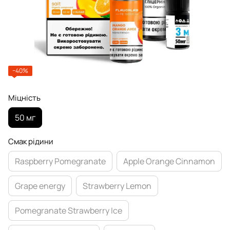
−40%
Міцність
50 мг
Смак рідини
Raspberry Pomegranate
Apple Orange Cinnamon
Grape energy
Strawberry Lemon
Pomegranate Strawberry Ice