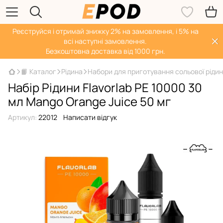
Реєструйся і отримай знижку 2% на замовлення, і 5% на
всі наступні замовлення.
Безкоштовна доставка від 1000 грн.
📙 Каталог
Рідина
Набори для приготування сольової ріди
Набір Рідини Flavorlab PE 10000 30
мл Mango Orange Juice 50 мг
Артикул:
22012
Написати відгук