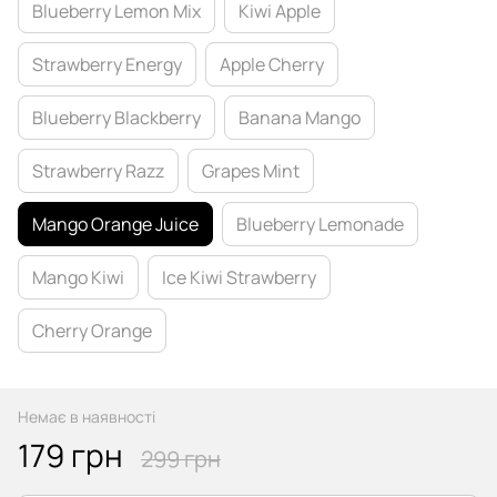
Blueberry Lemon Mix
Kiwi Apple
Strawberry Energy
Apple Cherry
Blueberry Blackberry
Banana Mango
Strawberry Razz
Grapes Mint
Mango Orange Juice
Blueberry Lemonade
Mango Kiwi
Ice Kiwi Strawberry
Cherry Orange
Немає в наявності
179 грн
299 грн