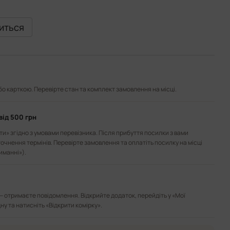
виться
або карткою. Перевірте стан та комплект замовлення на місці.
від 500 грн
и» згідно з умовами перевізника. Після прибуття посилки з вами
точнення термінів. Перевірте замовлення та оплатіть посилку на місці
иманні»).
— отримаєте повідомлення. Відкрийте додаток, перейдіть у «Мої
ну та натисніть «Відкрити комірку».