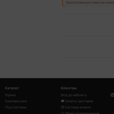
Безкоштовна доставка при замов
Каталог
Клієнтам
Рідина
Вхід до кабінету
Комплектуючі
🚚 Оплата і доставка
Под Системы
🤑 Система знижок
💨 Обмін та повернення