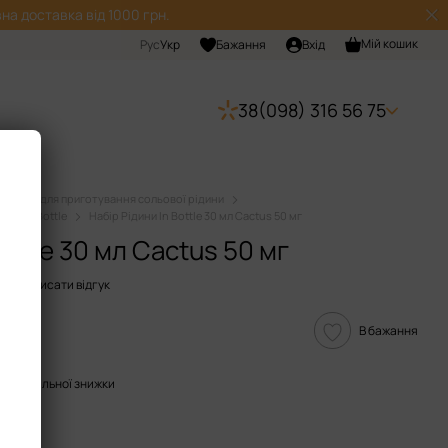
на доставка від 1000 грн.
Мій кошик
Рус
Укр
Бажання
Вхід
38(098) 316 56 75
Набори для приготування сольової рідини
ини In Bottle
Набір Рідини In Bottle 30 мл Cactus 50 мг
Bottle 30 мл Cactus 50 мг
6
Написати відгук
В бажання
опичувальної знижки