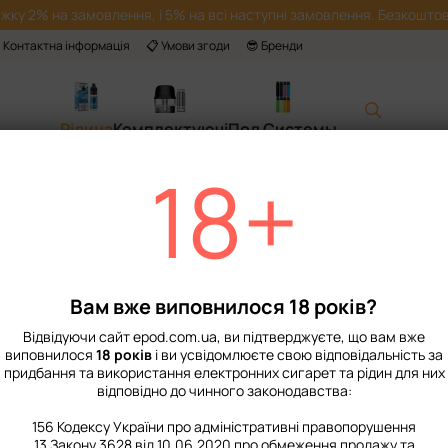
жку 2% на замовлення, і 5% на всі наступні замовлення. Безкоштов
 Контактна інформація
📋 Умови згоди
😎 Бренди
Рідина
Комплектуючі
Под Системы
18+
Головна
📙 Каталог
Рідина
Набори для приготування сольової рід
Набір Рідини In 
Немає в наявності
Артикул: 2605
Вам вже виповнилося 18 років?
349 грн
Відвідуючи сайт epod.com.ua, ви підтверджуєте, що вам вже
виповнилося
18 років
і ви усвідомлюєте свою відповідальність за
придбання та використання електронних сигарет та рідин для них
%
Увійти
для відображення нак
відповідно до чинного законодавства:
Міцність
156 Кодексу України про адміністративні правопорушення
13 Закону 3628 від 10.06.2020 про обмеження продажу та