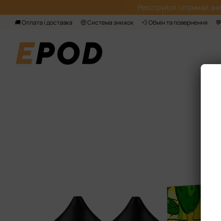
Перейти до основного контенту
Реєструйся і отримай зни
🚚 Оплата і доставка
🤑 Система знижок
💨 Обмін та повернення
