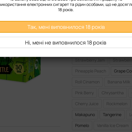
50 мг
використання електронних сигарет та рідин особами, що не досягл
18 років.
Смак рідини
Так, мені виповнилося 18 років
Black Currant
Bubblegum
Blackberry
Cactus
Cra
Ні, мені не виповнилося 18 років
Pineapple
Red Apple
P
Strawberry Jam
Strawberr
Pineapple Peach
Grape Co
Roll Cinamon
Banana Milk
Pink Berry
Chrysantha
Cherry Juice
Rockmelon
Makapuno
Tangerine
L
Pomelo
Vanilla Ice Cream