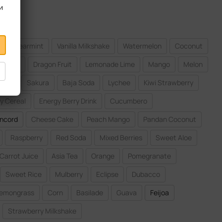
и
Spearmint
Vanilla Milkshake
Watermelon
Coconut
nberry
Dragon Fruit
Lemonade Lime
Mango
Melon
each
Sakura
Baja Soda
Lychee
Kiwi Strawberry
y Cereal
Energy Berry Drink
Cucumbero
ncord
Cheese Cake
Peach Mango
Pandan Coconut
Raspberry
Red Soda
Mixed Berries
Sweet Aloe
Carrot Juice
Asia Tea
Orange
Pomegranate
Sweet Rice
Mulberry
Eclipse
Dubacco
emongrass
Corn
Basilade
Guava
Feijoa
Strawberry Milkshake