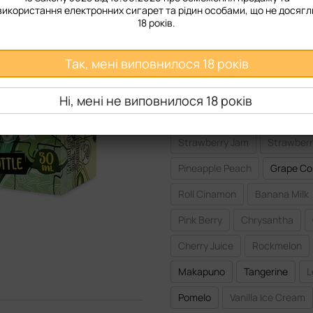
50 мг
використання електронних сигарет та рідин особами, що не досягл
18 років.
Смак рідини
Так, мені виповнилося 18 років
Black Currant
Bubblegum
Blackberry
Cactus
Cra
Ні, мені не виповнилося 18 років
Pineapple
Red Apple
P
Strawberry Jam
Strawberr
Pineapple Peach
Grape Co
Roll Cinamon
Banana Milk
Pink Berry
Chrysantha
Cherry Juice
Rockmelon
Makapuno
Tangerine
L
Pomelo
Vanilla Ice Cream