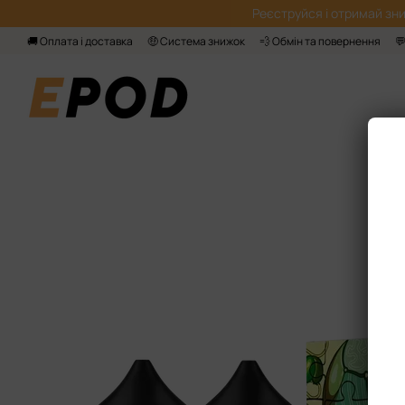
Перейти до основного контенту
Реєструйся і отримай зни
🚚 Оплата і доставка
🤑 Система знижок
💨 Обмін та повернення
