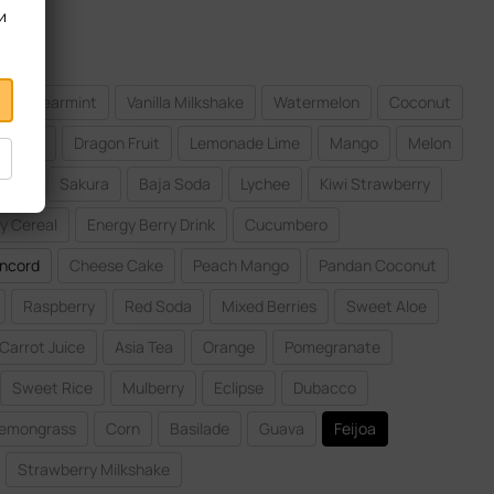
и
Spearmint
Vanilla Milkshake
Watermelon
Coconut
nberry
Dragon Fruit
Lemonade Lime
Mango
Melon
each
Sakura
Baja Soda
Lychee
Kiwi Strawberry
y Cereal
Energy Berry Drink
Cucumbero
ncord
Cheese Cake
Peach Mango
Pandan Coconut
Raspberry
Red Soda
Mixed Berries
Sweet Aloe
Carrot Juice
Asia Tea
Orange
Pomegranate
Sweet Rice
Mulberry
Eclipse
Dubacco
emongrass
Corn
Basilade
Guava
Feijoa
Strawberry Milkshake