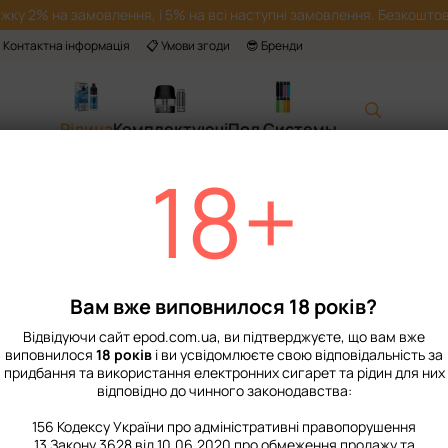
жку 2% на замовлення, і 5% на всі наступні замовлення. Безкоштов
 Контактна інформація
📋 Умови згоди
😎 Бренди
Рідина
Комплектуючі
Под Системы
18+
Головна
📙 Каталог
Рідина
Набори для приготування сольової рід
Набір Рідини In B
В наявності
Артикул: 26034
Нап
Вам вже виповнилося 18 років?
349 грн
Відвідуючи сайт epod.com.ua, ви підтверджуєте, що вам вже
виповнилося
18 років
і ви усвідомлюєте свою відповідальність за
придбання та використання електронних сигарет та рідин для них
%
Увійти
для відображення нак
відповідно до чинного законодавства:
Міцність
156 Кодексу України про адміністративні правопорушення
13 Закону 3628 від 10.06.2020 про обмеження продажу та