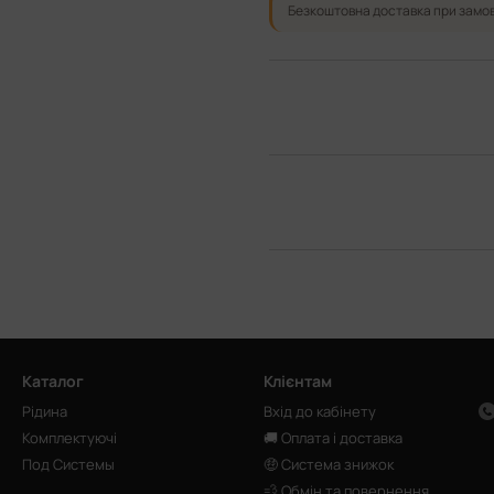
Безкоштовна доставка при замов
Каталог
Клієнтам
Рідина
Вхід до кабінету
Комплектуючі
🚚 Оплата і доставка
Под Системы
🤑 Система знижок
💨 Обмін та повернення