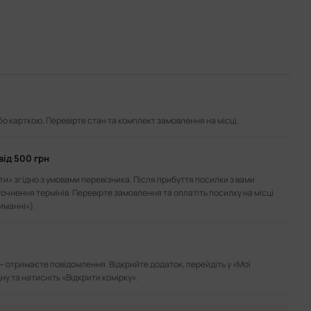
або карткою. Перевірте стан та комплект замовлення на місці.
від 500 грн
и» згідно з умовами перевізника. Після прибуття посилки з вами
точнення термінів. Перевірте замовлення та оплатіть посилку на місці
иманні»).
— отримаєте повідомлення. Відкрийте додаток, перейдіть у «Мої
ну та натисніть «Відкрити комірку».