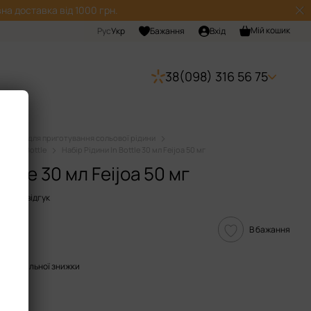
на доставка від 1000 грн.
Мій кошик
Рус
Укр
Бажання
Вхід
38(098) 316 56 75
Набори для приготування сольової рідини
ини In Bottle
Набір Рідини In Bottle 30 мл Feijoa 50 мг
ottle 30 мл Feijoa 50 мг
исати відгук
В бажання
опичувальної знижки