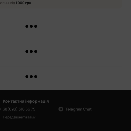
ленні від
1 000 грн
Контактна інформація
38(098) 316 56 75
Telegram Chat
Передзвонити вам?