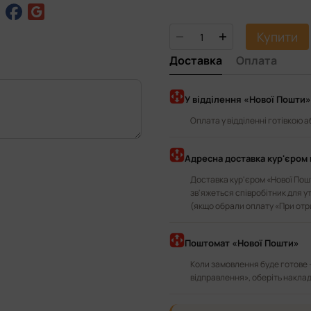
Купити
Доставка
Оплата
У відділення «Нової Пошти»
Оплата у відділенні готівкою 
Адресна доставка кур'єром 
Доставка кур'єром «Нової Пошт
зв'яжеться співробітник для у
(якщо обрали оплату «При отр
Поштомат «Нової Пошти»
Коли замовлення буде готове 
відправлення», оберіть наклад