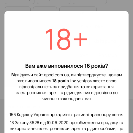
Asia Tea
Orange
Pomegranate
18+
Cherry Juice
Rockmelon
Sweet Rice
Mulberry
Eclipse
Dubacco
Makapuno
Tangerine
Lemongrass
Corn
Basilade
Вам вже виповнилося 18 років?
Guava
Feijoa
Pomelo
Vanilla Ice Cream
Відвідуючи сайт epod.com.ua, ви підтверджуєте, що вам
вже виповнилося
18 років
і ви усвідомлюєте свою
Strawberry Milkshake
відповідальність за придбання та використання
електронних сигарет та рідин для них відповідно до
чинного законодавства:
Немає в наявності
349 грн
156 Кодексу України про адміністративні правопорушення
13 Закону 3628 від 10.06.2020 про обмеження продажу та
використання електронних сигарет та рідин особами, що