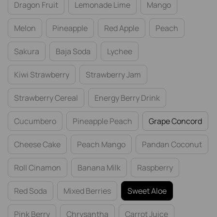
Dragon Fruit
Lemonade Lime
Mango
Melon
Pineapple
Red Apple
Peach
Sakura
Baja Soda
Lychee
Kiwi Strawberry
Strawberry Jam
Strawberry Cereal
Energy Berry Drink
Cucumbero
Pineapple Peach
Grape Concord
Cheese Cake
Peach Mango
Pandan Coconut
Roll Cinamon
Banana Milk
Raspberry
Red Soda
Mixed Berries
Sweet Aloe
Pink Berry
Chrysantha
Carrot Juice