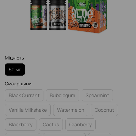
Міцність
50 мг
Смак рідини
Black Currant
Bubblegum
Spearmint
Vanilla Milkshake
Watermelon
Coconut
Blackberry
Cactus
Cranberry