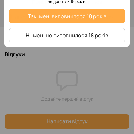
Повідомити, коли з'явиться
не досягли 18 років.
Так, мені виповнилося 18 років
Увійти
для відображення накопичувальної знижки
%
До обраного
Ні, мені не виповнилося 18 років
Відгуки
Додайте перший відгук
Написати відгук