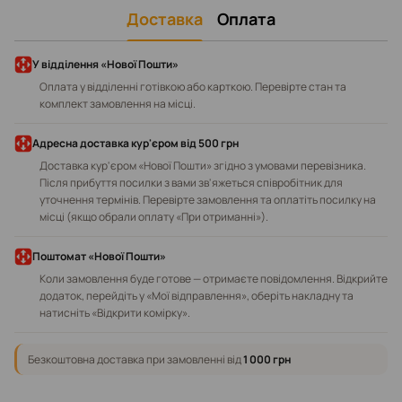
Доставка
Оплата
У відділення «Нової Пошти»
Оплата у відділенні готівкою або карткою. Перевірте стан та
комплект замовлення на місці.
Адресна доставка кур'єром від 500 грн
Доставка кур'єром «Нової Пошти» згідно з умовами перевізника.
Після прибуття посилки з вами зв'яжеться співробітник для
уточнення термінів. Перевірте замовлення та оплатіть посилку на
місці (якщо обрали оплату «При отриманні»).
Поштомат «Нової Пошти»
Коли замовлення буде готове — отримаєте повідомлення. Відкрийте
додаток, перейдіть у «Мої відправлення», оберіть накладну та
натисніть «Відкрити комірку».
Безкоштовна доставка при замовленні від
1 000 грн