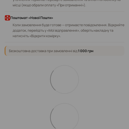
місці (якщо обрали оплату «При отриманні»).
Поштомат «Нової Пошти»
Коли замовлення буде готове — отримаєте повідомлення. Відкрийте
додаток, перейдіть у «Мої відправлення», оберіть накладну та
натисніть «Відкрити комірку».
Безкоштовна доставка при замовленні від
1 000 грн