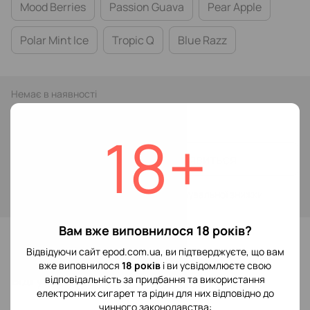
Mood Berries
Passion Guava
Pear Apple
Polar Mint Ice
Tropic Q
Blue Razz
Немає в наявності
149 грн
18+
Повідомити, коли з'явиться
Увійти
для відображення накопичувальної знижки
%
Вам вже виповнилося 18 років?
До обраного
Відвідуючи сайт epod.com.ua, ви підтверджуєте, що вам
вже виповнилося
18 років
і ви усвідомлюєте свою
Відгуки
відповідальність за придбання та використання
електронних сигарет та рідин для них відповідно до
чинного законодавства: