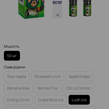
Міцність
50 мг
Смак рідини
Sour Apple
Strawberry Ice
Apple Grape
Banana Aloe
Berries Tea
Citrus Combo
Energy Drink
Grape Blue Ice
Lush Ice