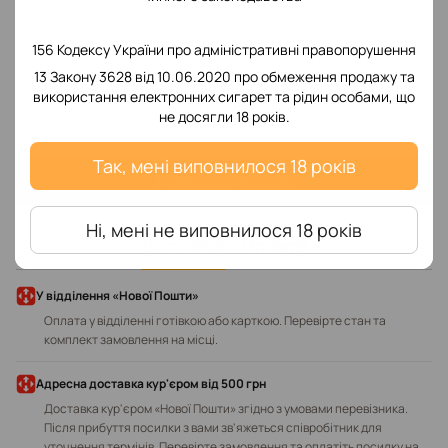
156 Кодексу України про адміністративні правопорушення
13 Закону 3628 від 10.06.2020 про обмеження продажу та
використання електронних сигарет та рідин особами, що
Додайте перший відгук
не досягли 18 років.
Так, мені виповнилося 18 років
Написати відгук
Ні, мені не виповнилося 18 років
Доставка
Оплата
У відділення «Нової Пошти»
Оплата у відділенні готівкою або карткою. Перевірте стан та
комплект замовлення на місці.
Адресна доставка кур'єром від 500 грн
Доставка кур'єром «Нової Пошти» згідно з умовами перевізника.
Після прибуття посилки з вами зв'яжеться співробітник для
уточнення термінів. Перевірте замовлення та оплатіть посилку на