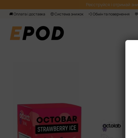
Перейти до основного контенту
Реєструйся і отримай зни
🚚 Оплата і доставка
🤑 Система знижок
💨 Обмін та повернення
