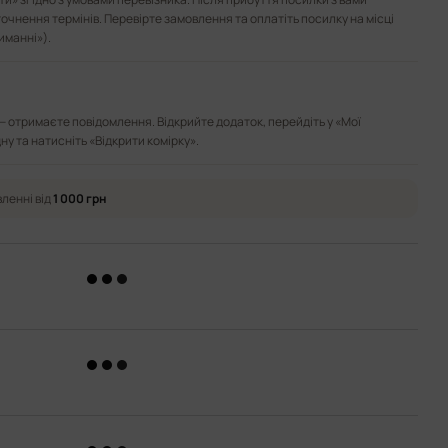
точнення термінів. Перевірте замовлення та оплатіть посилку на місці
иманні»).
— отримаєте повідомлення. Відкрийте додаток, перейдіть у «Мої
ну та натисніть «Відкрити комірку».
ленні від
1 000 грн