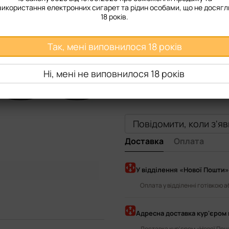
50 мг
використання електронних сигарет та рідин особами, що не досягл
18 років.
Смак рідини
Так, мені виповнилося 18 років
Sour Apple
Strawberry Ice
Citrus Combo
Energy Drin
Ні, мені не виповнилося 18 років
Passion Guava
Pear Apple
Повідомити, коли з'я
Доставка
Оплата
У відділення «Нової Пошти»
Оплата у відділенні готівкою 
Адресна доставка кур'єром 
Доставка кур'єром «Нової Пошт