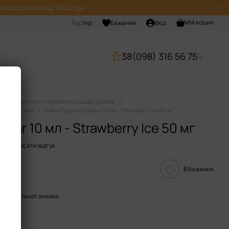
на доставка від 1000 грн.
Мій кошик
Рус
Укр
Бажання
Вхід
38(098) 316 56 75
Набори для приготування сольової рідини
дини Octolab
Набір Рідини Octobar 10 мл - Strawberry Ice 50 мг
bar 10 мл - Strawberry Ice 50 мг
5
Написати відгук
В бажання
опичувальної знижки