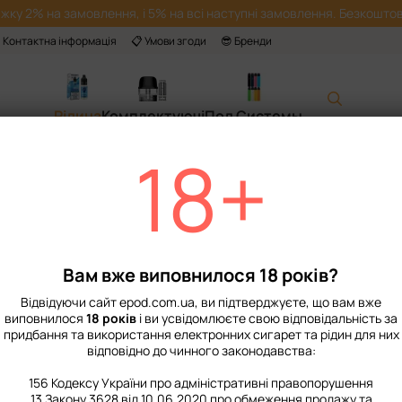
жку 2% на замовлення, і 5% на всі наступні замовлення. Безкоштов
 Контактна інформація
📋 Умови згоди
😎 Бренди
Рідина
Комплектуючі
Под Системы
18+
Головна
📙 Каталог
Рідина
Набори для приготування сольової рі
Набір Рідини Octo
Немає в наявності
Артикул: 2801
Вам вже виповнилося 18 років?
149 грн
Відвідуючи сайт epod.com.ua, ви підтверджуєте, що вам вже
виповнилося
18 років
і ви усвідомлюєте свою відповідальність за
придбання та використання електронних сигарет та рідин для них
%
Увійти
для відображення нак
відповідно до чинного законодавства:
Міцність
156 Кодексу України про адміністративні правопорушення
13 Закону 3628 від 10.06.2020 про обмеження продажу та