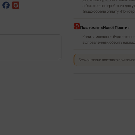
зв'яжеться співробітник для у
(якщо обрали оплату «При отр
Поштомат «Нової Пошти»
Коли замовлення буде готове 
відправлення», оберіть наклад
Безкоштовна доставка при замов