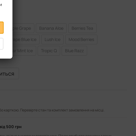
и
Apple Grape
Banana Aloe
Berries Tea
k
Grape Blue Ice
Lush Ice
Mood Berries
Polar Mint Ice
Tropic Q
Blue Razz
виться
або карткою. Перевірте стан та комплект замовлення на місці.
від 500 грн
и» згідно з умовами перевізника. Після прибуття посилки з вами