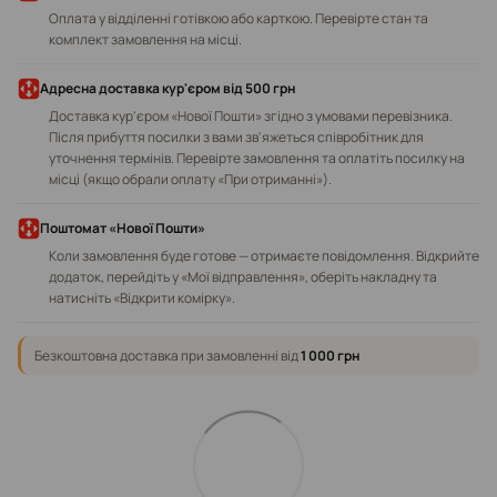
Оплата у відділенні готівкою або карткою. Перевірте стан та
комплект замовлення на місці.
Адресна доставка кур'єром від 500 грн
Доставка кур'єром «Нової Пошти» згідно з умовами перевізника.
Після прибуття посилки з вами зв'яжеться співробітник для
уточнення термінів. Перевірте замовлення та оплатіть посилку на
місці (якщо обрали оплату «При отриманні»).
Поштомат «Нової Пошти»
Коли замовлення буде готове — отримаєте повідомлення. Відкрийте
додаток, перейдіть у «Мої відправлення», оберіть накладну та
натисніть «Відкрити комірку».
Безкоштовна доставка при замовленні від
1 000 грн