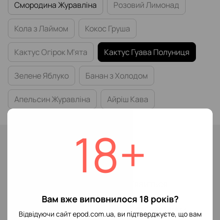
Смородина Журавліна
Розовий Лимонад
Кола з Лаймом
Кокос Груша
Кактус Огірок М'ята
Кактус Гуава Полуниця
Зелене Яблуко
Банан з Холодом
Апельсин Журавліна
Айріш Кава
18+
Немає в наявності
299 грн
Повідомити, коли з'явиться
Вам вже виповнилося 18 років?
Увійти
для відображення накопичувальної знижки
%
Відвідуючи сайт epod.com.ua, ви підтверджуєте, що вам