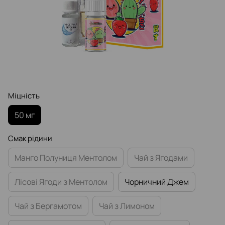
Міцність
50 мг
Смак рідини
Манго Полуниця Ментолом
Чай з Ягодами
Лісові Ягоди з Ментолом
Чорничний Джем
Чай з Бергамотом
Чай з Лимоном