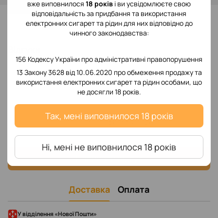
вже виповнилося
18 років
і ви усвідомлюєте свою
відповідальність за придбання та використання
До обраного
електронних сигарет та рідин для них відповідно до
чинного законодавства:
Відгуки
156 Кодексу України про адміністративні правопорушення
13 Закону 3628 від 10.06.2020 про обмеження продажу та
використання електронних сигарет та рідин особами, що
не досягли 18 років.
Так, мені виповнилося 18 років
Додайте перший відгук
Ні, мені не виповнилося 18 років
Написати відгук
Доставка
Оплата
У відділення «Нової Пошти»