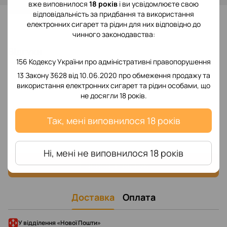
вже виповнилося
18 років
і ви усвідомлюєте свою
відповідальність за придбання та використання
До обраного
електронних сигарет та рідин для них відповідно до
чинного законодавства:
Відгуки
156 Кодексу України про адміністративні правопорушення
13 Закону 3628 від 10.06.2020 про обмеження продажу та
використання електронних сигарет та рідин особами, що
не досягли 18 років.
Так, мені виповнилося 18 років
Додайте перший відгук
Ні, мені не виповнилося 18 років
Написати відгук
Доставка
Оплата
У відділення «Нової Пошти»