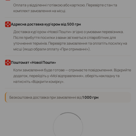
Оплата у відділенні готівкою або карткою. Перевірте стан та
комплект замовлення на місці.
Адресна доставка кур'єром від 500 грн
Доставка кур'єром «Нової Пошти» згідно з умовами перевізника.
Після прибуття посилки з вами зв'яжеться співробітник для
уточнення термінів. Перевірте замовлення та оплатіть посилку на
місці (якщо обрали оплату «При отриманні»).
Поштомат «Нової Пошти»
Коли замовлення буде готове — отримаєте повідомлення. Відкрийте
додаток, перейдіть у «Мої відправлення», оберіть накладну та
натисніть «Відкрити комірку».
Безкоштовна доставка при замовленні від
1 000 грн