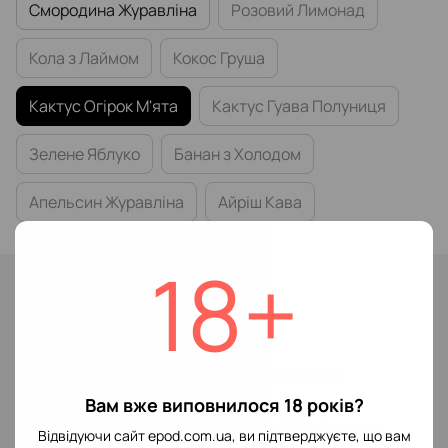
Смородина Журавліна
Розовий Лимонад
Кола з Лаймом
Кокос Груша
Кактус Огірок М'ята
Кактус Гуава Полуниця
Зелене Яблуко
Банан з Холодом
Апельсин Журавліна
Айріш Кава
18+
Немає в наявності
299 грн
Повідомити, коли з'явиться
Вам вже виповнилося 18 років?
Увійти
для відображення накопичувальної знижки
%
Відвідуючи сайт epod.com.ua, ви підтверджуєте, що вам