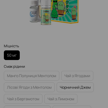
Міцність
50 мг
Смак рідини
Манго Полуниця Ментолом
Чай з Ягодами
Лісові Ягоди з Ментолом
Чорничний Джем
Чай з Бергамотом
Чай з Лимоном