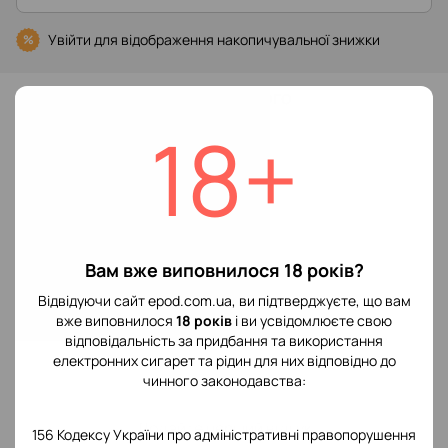
Увійти
для відображення накопичувальної знижки
%
До обраного
18+
Характеристики
Виробник POD
Smok
системы
Вам вже виповнилося 18 років?
Відгуки
Відвідуючи сайт epod.com.ua, ви підтверджуєте, що вам
вже виповнилося
18 років
і ви усвідомлюєте свою
відповідальність за придбання та використання
електронних сигарет та рідин для них відповідно до
чинного законодавства:
Додайте перший відгук
156 Кодексу України про адміністративні правопорушення