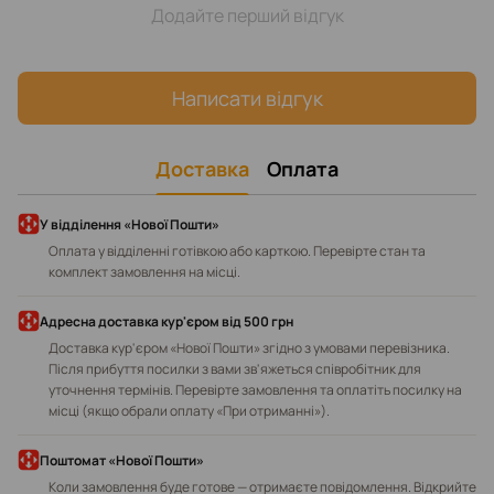
Додайте перший відгук
Написати відгук
Доставка
Оплата
У відділення «Нової Пошти»
Оплата у відділенні готівкою або карткою. Перевірте стан та
комплект замовлення на місці.
Адресна доставка кур'єром від 500 грн
Доставка кур'єром «Нової Пошти» згідно з умовами перевізника.
Після прибуття посилки з вами зв'яжеться співробітник для
уточнення термінів. Перевірте замовлення та оплатіть посилку на
місці (якщо обрали оплату «При отриманні»).
Поштомат «Нової Пошти»
Коли замовлення буде готове — отримаєте повідомлення. Відкрийте