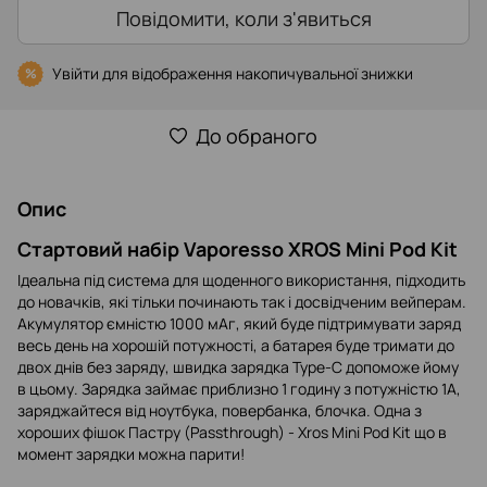
Повідомити, коли з'явиться
Увійти
для відображення накопичувальної знижки
%
До обраного
Опис
Стартовий набір Vaporesso XROS Mini Pod Kit
Ідеальна під система для щоденного використання, підходить
до новачків, які тільки починають так і досвідченим вейперам.
Акумулятор ємністю 1000 мАг, який буде підтримувати заряд
весь день на хорошій потужності, а батарея буде тримати до
двох днів без заряду, швидка зарядка Type-C допоможе йому
в цьому. Зарядка займає приблизно 1 годину з потужністю 1А,
заряджайтеся від ноутбука, повербанка, блочка. Одна з
хороших фішок Пастру (Passthrough) - Xros Mini Pod Kit що в
момент зарядки можна парити!