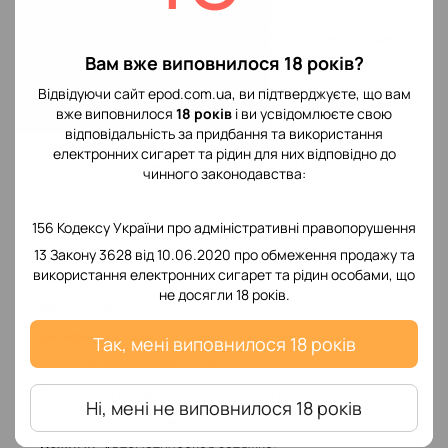
підібрати за допомогою картриджа з випаровувачами - 0.6ом,
0.7ом, 0.8ом, 1.0ом, 1.2ом. Потужність підлаштовуватиметься
автоматично від опору випаровувача і вплив заряду батареї
Вам вже виповнилося 18 років?
буде кількість вАтт.
Відвідуючи сайт epod.com.ua, ви підтверджуєте, що вам
У комплекті йде випаровувач на 1.2 ом, який видає приблизно
вже виповнилося
18 років
і ви усвідомлюєте свою
11 вАтт з технологією захисту від протікання SSS. Технологія
відповідальність за придбання та використання
SSS показала свою ефективність на минулих моделях
електронних сигарет та рідин для них відповідно до
Vaporesso, яка надійно закриває рідину від протікань.
чинного законодавства:
Характеристика Xros Mini Kit
156 Кодексу України про адміністративні правопорушення
Розміри
: 98.9 х 23.4 х 13.5 мм;
13 Закону 3628 від 10.06.2020 про обмеження продажу та
використання електронних сигарет та рідин особами, що
Вага
: 60 г;
не досягли 18 років.
Корпус
: метал + пластик;
Батарея
: 1000 мАг;
Так, мені виповнилося 18 років
Ємність картриджа
: 2.0 мл;
Підтримка випаровувачів
: 0.8/1.0/1.2 Ом;
Ні, мені не виповнилося 18 років
Потужність максимальна
: 16 Вт;