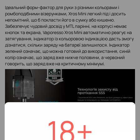
Ідеальний форм-фактор для руки з різними кольорами і
ромбоподібними візерунками, Xros Mini легкий під і досить
непомітний, що б покласти його в сумку або кишеню.
Забезпечує чудовий досвід у MTL парінні, на корпусі немає
кнопок та екрана, Vaporesso Xros Mini автоматично реагує на
затягування, індикатор із кольоровою індикацією дасть змогу
дізнатися, скільки заряду на батареї залишилося. Індикатор
зелений означає, що можна готовий до використання, синій
колір означає, що заряд вже нижче половини, а червоний
говорить, що заряд вже на критичному мінімумі.
18+
У девайсі не можна встановлювати потужність, але її можна