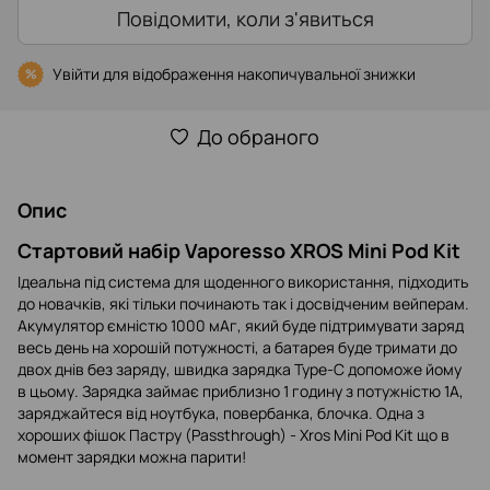
Повідомити, коли з'явиться
Увійти
для відображення накопичувальної знижки
%
До обраного
Опис
Стартовий набір Vaporesso XROS Mini Pod Kit
Ідеальна під система для щоденного використання, підходить
до новачків, які тільки починають так і досвідченим вейперам.
Акумулятор ємністю 1000 мАг, який буде підтримувати заряд
весь день на хорошій потужності, а батарея буде тримати до
двох днів без заряду, швидка зарядка Type-C допоможе йому
в цьому. Зарядка займає приблизно 1 годину з потужністю 1А,
заряджайтеся від ноутбука, повербанка, блочка. Одна з
хороших фішок Пастру (Passthrough) - Xros Mini Pod Kit що в
момент зарядки можна парити!