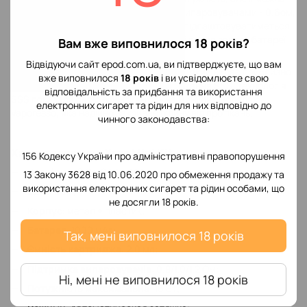
підібрати за допомогою картриджа з випаровувачами - 0.6ом,
0.7ом, 0.8ом, 1.0ом, 1.2ом. Потужність підлаштовуватиметься
автоматично від опору випаровувача і вплив заряду батареї
Вам вже виповнилося 18 років?
буде кількість вАтт.
Відвідуючи сайт epod.com.ua, ви підтверджуєте, що вам
У комплекті йде випаровувач на 1.2 ом, який видає приблизно
вже виповнилося
18 років
і ви усвідомлюєте свою
11 вАтт з технологією захисту від протікання SSS. Технологія
відповідальність за придбання та використання
SSS показала свою ефективність на минулих моделях
електронних сигарет та рідин для них відповідно до
Vaporesso, яка надійно закриває рідину від протікань.
чинного законодавства:
Характеристика Xros Mini Kit
156 Кодексу України про адміністративні правопорушення
Розміри
: 98.9 х 23.4 х 13.5 мм;
13 Закону 3628 від 10.06.2020 про обмеження продажу та
використання електронних сигарет та рідин особами, що
Вага
: 60 г;
не досягли 18 років.
Корпус
: метал + пластик;
Батарея
: 1000 мАг;
Так, мені виповнилося 18 років
Ємність картриджа
: 2.0 мл;
Підтримка випаровувачів
: 0.8/1.0/1.2 Ом;
Ні, мені не виповнилося 18 років
Потужність максимальна
: 16 Вт;