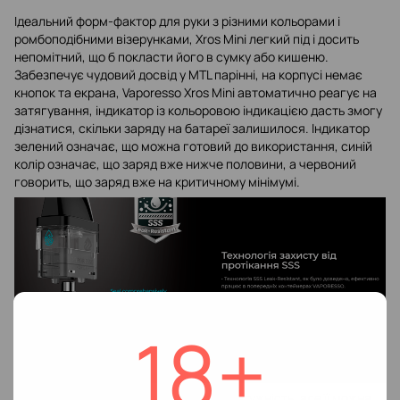
Ідеальний форм-фактор для руки з різними кольорами і
ромбоподібними візерунками, Xros Mini легкий під і досить
непомітний, що б покласти його в сумку або кишеню.
Забезпечує чудовий досвід у MTL парінні, на корпусі немає
кнопок та екрана, Vaporesso Xros Mini автоматично реагує на
затягування, індикатор із кольоровою індикацією дасть змогу
дізнатися, скільки заряду на батареї залишилося. Індикатор
зелений означає, що можна готовий до використання, синій
колір означає, що заряд вже нижче половини, а червоний
говорить, що заряд вже на критичному мінімумі.
18+
У девайсі не можна встановлювати потужність, але її можна