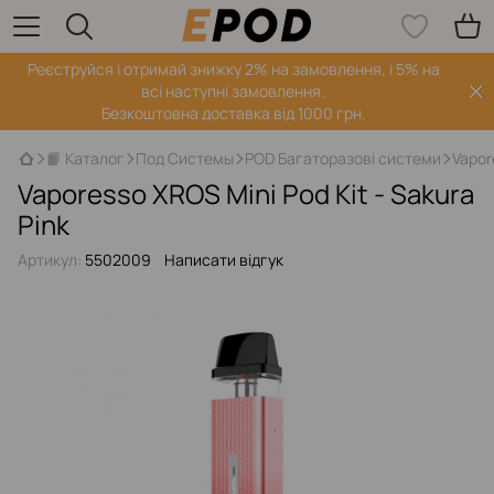
Реєструйся і отримай знижку 2% на замовлення, і 5% на
всі наступні замовлення.
Безкоштовна доставка від 1000 грн.
📙 Каталог
Под Системы
POD Багаторазові системи
Vapor
Vaporesso XROS Mini Pod Kit - Sakura
Pink
Артикул:
5502009
Написати відгук