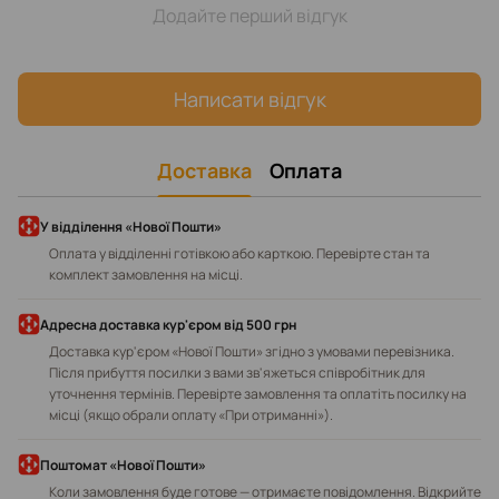
Додайте перший відгук
Написати відгук
Доставка
Оплата
У відділення «Нової Пошти»
Оплата у відділенні готівкою або карткою. Перевірте стан та
комплект замовлення на місці.
Адресна доставка кур'єром від 500 грн
Доставка кур'єром «Нової Пошти» згідно з умовами перевізника.
Після прибуття посилки з вами зв'яжеться співробітник для
уточнення термінів. Перевірте замовлення та оплатіть посилку на
місці (якщо обрали оплату «При отриманні»).
Поштомат «Нової Пошти»
Коли замовлення буде готове — отримаєте повідомлення. Відкрийте