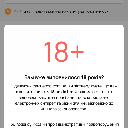
Увійти
для відображення накопичувальної знижки
%
До обраного
18+
Характеристики
Виробник POD
Vaporesso
системы
Вам вже виповнилося 18 років?
Відгуки
Відвідуючи сайт epod.com.ua, ви підтверджуєте, що вам
вже виповнилося
18 років
і ви усвідомлюєте свою
відповідальність за придбання та використання
електронних сигарет та рідин для них відповідно до
чинного законодавства:
Додайте перший відгук
156 Кодексу України про адміністративні правопорушення