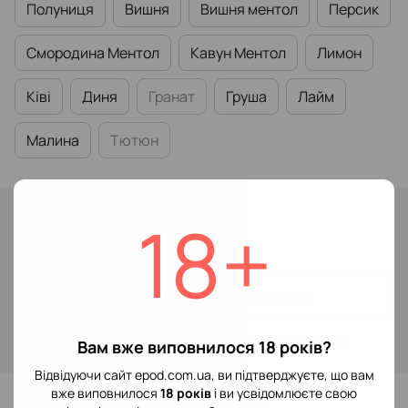
Полуниця
Вишня
Вишня ментол
Персик
Смородина Ментол
Кавун Ментол
Лимон
Ківі
Диня
Гранат
Груша
Лайм
Малина
Тютюн
Немає в наявності
18+
149 грн
Повідомити, коли з'явиться
Увійти
для відображення накопичувальної знижки
%
Вам вже виповнилося 18 років?
Відвідуючи сайт epod.com.ua, ви підтверджуєте, що вам
До обраного
вже виповнилося
18 років
і ви усвідомлюєте свою