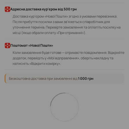
Адресна доставка кур'єром від 500 грн
Доставка кур'єром «Нової Пошти» згідно з умовами перевізника.
Після прибуття посилки з вами зв'яжеться співробітник для
уточнення термінів. Перевірте замовлення та оплатіть посилку на
місці (якщо обрали оплату «При отриманні»).
Поштомат «Нової Пошти»
Коли замовлення буде готове — отримаєте повідомлення. Відкрийте
додаток, перейдіть у «Мої відправлення», оберіть накладну та
натисніть «Відкрити комірку».
Безкоштовна доставка при замовленні від
1 000 грн