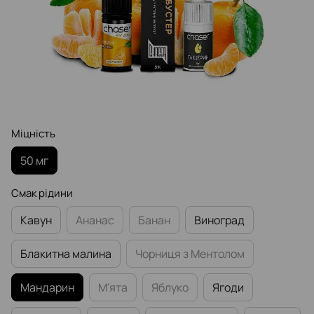
Міцність
50 мг
Смак рідини
Кавун
Ананас
Банан
Виноград
Блакитна малина
Чорниця з Ментолом
Мандарин
М'ята
Яблуко
Ягоди