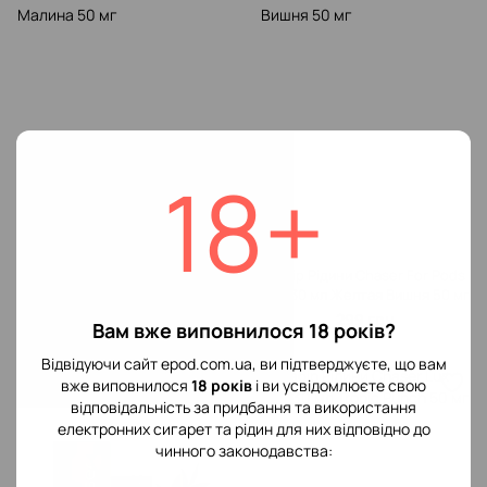
18+
Хіт
Хіт
Набір Рідини Chaser For Pods
Набір Рідини Chaser For Pods
Salt 30 мл Желтая Малина 50
Salt 30 мл Желтая Вишня 50 мг
мг
299 грн
299 грн
Вам вже виповнилося 18 років?
Відвідуючи сайт epod.com.ua, ви підтверджуєте, що вам
вже виповнилося
18 років
і ви усвідомлюєте свою
відповідальність за придбання та використання
електронних сигарет та рідин для них відповідно до
чинного законодавства: