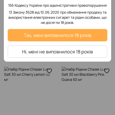
156 Кодексу України про адміністративні правопорушення
13 Закону 3628 від 10.06.2020 про обмеження продажу та
використання електронних сигарет та рідин особами, що
не досягли 18 років.
Так, мені виповнилося 18 років
Хіт
Хіт
Набір Рідини Chaser Lux Salt
Набір Рідини Chaser Lux Salt
30 мл Tea Peach 50 мг
30 мл Tropic Punch 50 мг
Ні, мені не виповнилося 18 років
349 грн
349 грн