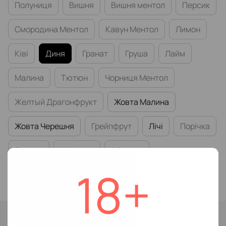
Полуниця
Вишня
Вишня ментол
Персик
Смородина Ментол
Кавун Ментол
Лимон
Ківі
Диня
Гранат
Груша
Лайм
Малина
Тютюн
Чорниця Ментол
Желтый Драгонфрукт
Жовта Малина
Жовта Черешня
Грейпфрут
Лічі
Порічка
Суниця
Черешня
Абрикос
18+
Крижана Малина
Немає в наявності