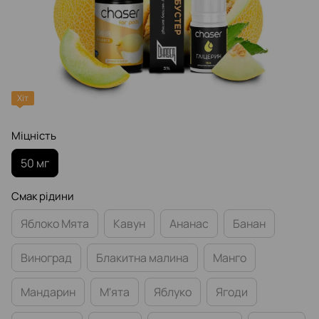
Хіт
Міцність
50 мг
Смак рідини
Яблоко Мята
Кавун
Ананас
Банан
Виноград
Блакитна малина
Манго
Мандарин
М'ята
Яблуко
Ягоди