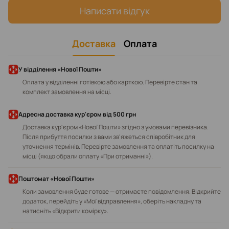
Написати відгук
Доставка
Оплата
У відділення «Нової Пошти»
Оплата у відділенні готівкою або карткою. Перевірте стан та
комплект замовлення на місці.
Адресна доставка кур'єром від 500 грн
Доставка кур'єром «Нової Пошти» згідно з умовами перевізника.
Після прибуття посилки з вами зв'яжеться співробітник для
уточнення термінів. Перевірте замовлення та оплатіть посилку на
місці (якщо обрали оплату «При отриманні»).
Поштомат «Нової Пошти»
Коли замовлення буде готове — отримаєте повідомлення. Відкрийте
додаток, перейдіть у «Мої відправлення», оберіть накладну та
натисніть «Відкрити комірку».