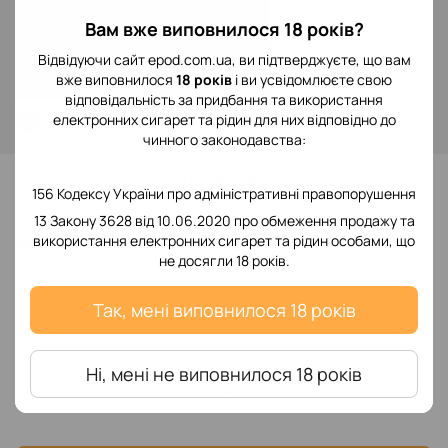
299 грн
Вам вже виповнилося 18 років?
Відвідуючи сайт epod.com.ua, ви підтверджуєте, що вам
Повідомити, коли з'явиться
вже виповнилося
18 років
і ви усвідомлюєте свою
відповідальність за придбання та використання
електронних сигарет та рідин для них відповідно до
Увійти
для відображення накопичувальної знижки
%
чинного законодавства:
До обраного
156 Кодексу України про адміністративні правопорушення
13 Закону 3628 від 10.06.2020 про обмеження продажу та
використання електронних сигарет та рідин особами, що
Відгуки
не досягли 18 років.
Так, мені виповнилося 18 років
Ні, мені не виповнилося 18 років
Додайте перший відгук