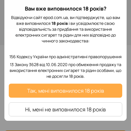
299 грн
Вам вже виповнилося 18 років?
Відвідуючи сайт epod.com.ua, ви підтверджуєте, що вам
Повідомити, коли з'явиться
вже виповнилося
18 років
і ви усвідомлюєте свою
відповідальність за придбання та використання
електронних сигарет та рідин для них відповідно до
Увійти
для відображення накопичувальної знижки
%
чинного законодавства:
До обраного
156 Кодексу України про адміністративні правопорушення
13 Закону 3628 від 10.06.2020 про обмеження продажу та
використання електронних сигарет та рідин особами, що
Відгуки
не досягли 18 років.
Так, мені виповнилося 18 років
Ні, мені не виповнилося 18 років
Додайте перший відгук