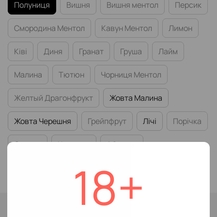
Полуниця
Вишня
Вишня ментол
Персик
Смородина Ментол
Кавун Ментол
Лимон
Ківі
Диня
Гранат
Груша
Лайм
Малина
Тютюн
Чорниця Ментол
Желтый Драгонфрукт
Жовта Малина
Жовта Черешня
Грейпфрут
Лічі
Порічка
Суниця
Черешня
Абрикос
18+
Крижана Малина
Немає в наявності