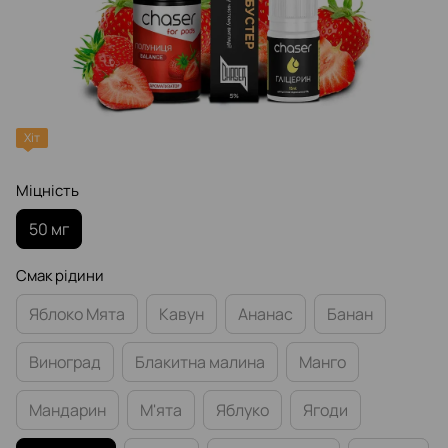
Хіт
Міцність
50 мг
Смак рідини
Яблоко Мята
Кавун
Ананас
Банан
Виноград
Блакитна малина
Манго
Мандарин
М'ята
Яблуко
Ягоди