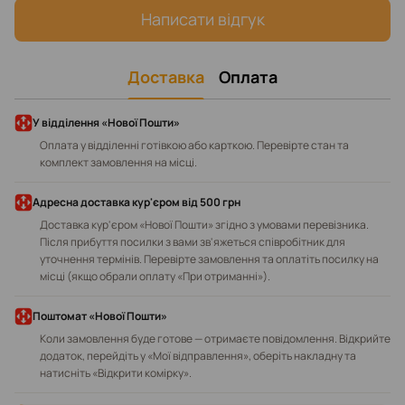
Написати відгук
Доставка
Оплата
У відділення «Нової Пошти»
Оплата у відділенні готівкою або карткою. Перевірте стан та
комплект замовлення на місці.
Адресна доставка кур'єром від 500 грн
Доставка кур'єром «Нової Пошти» згідно з умовами перевізника.
Після прибуття посилки з вами зв'яжеться співробітник для
уточнення термінів. Перевірте замовлення та оплатіть посилку на
місці (якщо обрали оплату «При отриманні»).
Поштомат «Нової Пошти»
Коли замовлення буде готове — отримаєте повідомлення. Відкрийте
додаток, перейдіть у «Мої відправлення», оберіть накладну та
натисніть «Відкрити комірку».