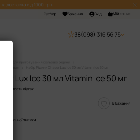
на доставка від 1000 грн.
Мій кошик
Рус
Укр
Бажання
Вхід
38(098) 316 56 75
Набори для приготування сольової рідини
дини Chaser
Набір Рідини Chaser Lux Ice 30 мл Vitamin Ice 50 мг
er Lux Ice 30 мл Vitamin Ice 50 мг
2
Написати відгук
В бажання
опичувальної знижки