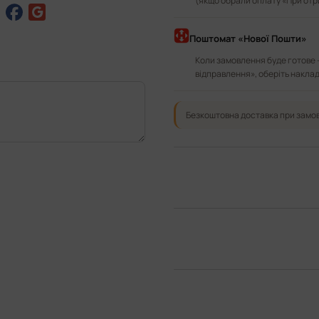
(якщо обрали оплату «При отр
Поштомат «Нової Пошти»
Коли замовлення буде готове 
відправлення», оберіть наклад
Безкоштовна доставка при замов