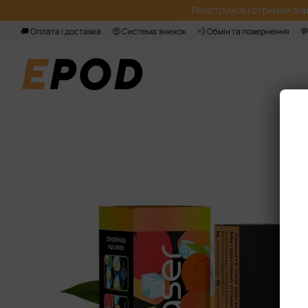
Перейти до основного контенту
Реєструйся і отримай зни
🚚 Оплата і доставка
🤑 Система знижок
💨 Обмін та повернення
