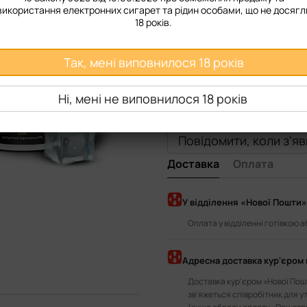
50 мг
використання електронних сигарет та рідин особами, що не досягл
18 років.
Смак рідини
Так, мені виповнилося 18 років
Vitamin Ice
Tropic Punch I
Berry Lemonade Ice
Ні, мені не виповнилося 18 років
Повідомити, коли з'я
Доставка
Оплата
У відділення «Нової Пошти»
Оплата у відділенні готівкою 
Адресна доставка кур'єром 
Доставка кур'єром «Нової Пошт
зв'яжеться співробітник для у