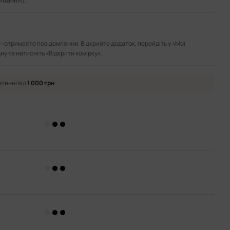
иманні»).
— отримаєте повідомлення. Відкрийте додаток, перейдіть у «Мої
ну та натисніть «Відкрити комірку».
ленні від
1 000 грн