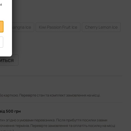
и
ce
Sangria Ice
Kiwi Passion Fruit Ice
Cherry Lemon Ice
виться
або карткою. Перевірте стан та комплект замовлення на місці.
від 500 грн
и» згідно з умовами перевізника. Після прибуття посилки з вами
точнення термінів. Перевірте замовлення та оплатіть посилку на місці