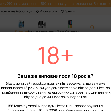
жку 2% на замовлення, і 5% на всі наступні замовлення. Безкоштов
 Контактна інформація
📋 Умови згоди
😎 Бренди
Рідина
Комплектуючі
Под Системы
18+
Головна
📙 Каталог
Рідина
Набори для приготування сольової рі
Набір Рідини Chas
Немає в наявності
Артикул: 4100
Вам вже виповнилося 18 років?
299 грн
Відвідуючи сайт epod.com.ua, ви підтверджуєте, що вам вже
виповнилося
18 років
і ви усвідомлюєте свою відповідальність за
придбання та використання електронних сигарет та рідин для них
%
Увійти
для відображення нак
відповідно до чинного законодавства:
Міцність
156 Кодексу України про адміністративні правопорушення
13 Закону 3628 від 10.06.2020 про обмеження продажу та