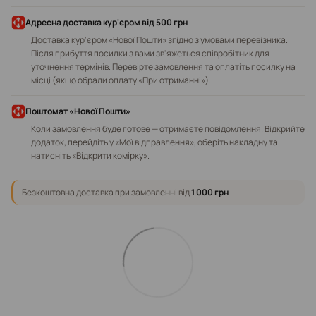
Адресна доставка кур'єром від 500 грн
Доставка кур'єром «Нової Пошти» згідно з умовами перевізника.
Після прибуття посилки з вами зв'яжеться співробітник для
уточнення термінів. Перевірте замовлення та оплатіть посилку на
місці (якщо обрали оплату «При отриманні»).
Поштомат «Нової Пошти»
Коли замовлення буде готове — отримаєте повідомлення. Відкрийте
додаток, перейдіть у «Мої відправлення», оберіть накладну та
натисніть «Відкрити комірку».
Безкоштовна доставка при замовленні від
1 000 грн