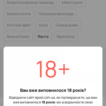
Блакитна малина лимонад
Манго диня
Базилік м'ята
Полуниця виноград
М'ятний орбіт
Кола
Ожина джем
Вишня Кокос
Фанта
Фраголіно
В наявності
18+
299 грн
Купити
Увійти
для відображення накопичувальної знижки
%
Вам вже виповнилося 18 років?
Відвідуючи сайт epod.com.ua, ви підтверджуєте, що вам
До обраного
вже виповнилося
18 років
і ви усвідомлюєте свою