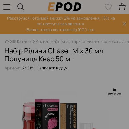
Реєструйся і отримай знижку 2% на замовлення, і 5% на
всі наступні замовлення.
Безкоштовна доставка від 1000 грн.
📙 Каталог
Рідина
Набори для приготування сольової ріди
Набір Рідини Chaser Mix 30 мл
Полуниця Квас 50 мг
Артикул:
24018
Написати відгук