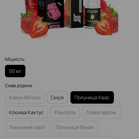
Міцність
50 мг
Смак рідини
Кавун Яблуко
Смузі
Полуниця Квас
Клюква Кактус
Ром Кола
Гуава персик
Лимонний пиріг
Полуниця банан