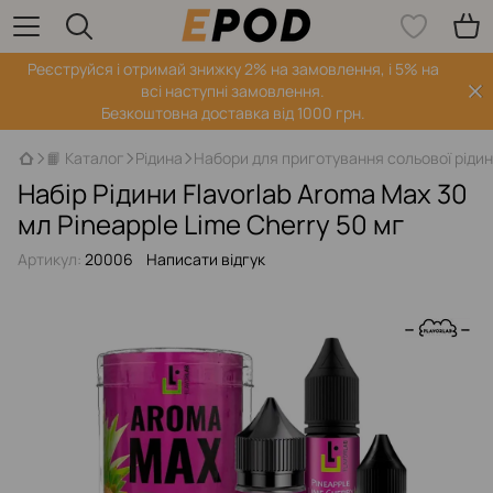
Реєструйся і отримай знижку 2% на замовлення, і 5% на
всі наступні замовлення.
Безкоштовна доставка від 1000 грн.
📙 Каталог
Рідина
Набори для приготування сольової ріди
Набір Рідини Flavorlab Aroma Max 30
мл Pineapple Lime Cherry 50 мг
Артикул:
20006
Написати відгук