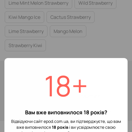
Lime Mint Melon Strawberry
Wild Strawberry
Kiwi Mango Ice
Cactus Strawberry
Lime Strawberry
Mango Melon
Strawberry Kiwi
Немає в наявності
18+
199 грн
Повідомити, коли з'явиться
Увійти
для відображення накопичувальної знижки
%
Вам вже виповнилося 18 років?
Відвідуючи сайт epod.com.ua, ви підтверджуєте, що вам
До обраного
вже виповнилося
18 років
і ви усвідомлюєте свою