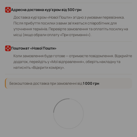
Адресна доставка кур'єром від 500 грн
Доставка кур'єром «Нової Пошти» згідно з умовами перевізника.
Після прибуття посилки з вами зв'яжеться співробітник для
уточнення термінів. Перевірте замовлення та оплатіть посилку на
місці (якщо обрали оплату «При отриманні»).
Поштомат «Нової Пошти»
Коли замовлення буде готове — отримаєте повідомлення. Відкрийте
додаток, перейдіть у «Мої відправлення», оберіть накладну та
натисніть «Відкрити комірку».
Безкоштовна доставка при замовленні від
1 000 грн