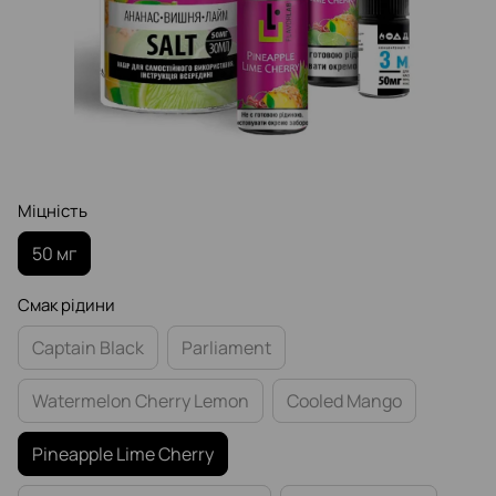
Міцність
50 мг
Смак рідини
Captain Black
Parliament
Watermelon Cherry Lemon
Cooled Mango
Pineapple Lime Cherry