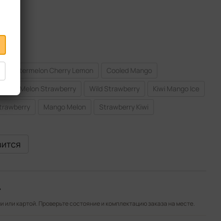
Watermelon Cherry Lemon
Cooled Mango
e Mint Melon Strawberry
Wild Strawberry
Kiwi Mango Ice
trawberry
Mango Melon
Strawberry Kiwi
вится
»
 или картой. Проверьте состояние и комплектацию заказа на месте.