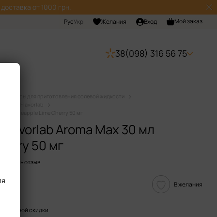
доставка от 1000 грн.
Мой заказ
Рус
Укр
Желания
Вход
38(098) 316 56 75
Наборы для приготовления солевой жидкости
дкости Flavorlab
0 мл Pineapple Lime Cherry 50 мг
Flavorlab Aroma Max 30 мл
herry 50 мг
Оставить отзыв
ля
В желания
пительной скидки