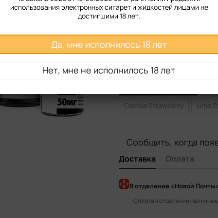
использования электронных сигарет и жидкостей лицами не
Крепость
достигшими 18 лет.
50 мг
Да, мне исполнилось 18 лет
Вкус жидкости
Нет, мне не исполнилось 18 лет
Captain Black
Parliament
Pineapple Lime Cherry
Lim
Cactus Strawberry
Lime S
Сообщить, когда поя
Доставка
Оплата
В отделение «Новой Почты
Оплата в отделении наличными