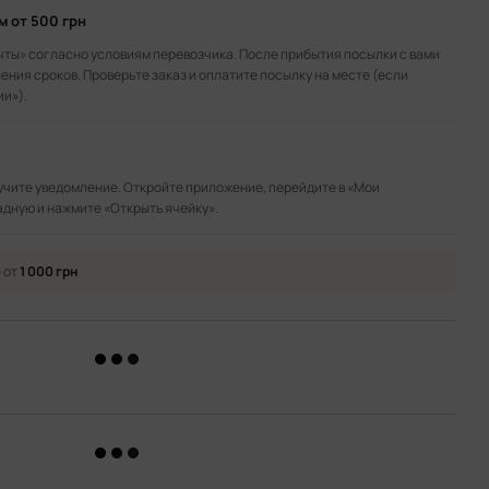
ом
от 500 грн
чты» согласно условиям перевозчика. После прибытия посылки с вами
ения сроков. Проверьте заказ и оплатите посылку на месте (если
ии»).
лучите уведомление. Откройте приложение, перейдите в «Мои
адную и нажмите «Открыть ячейку».
 от
1 000 грн