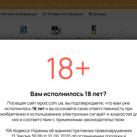
учи скидку 2% на заказ, и 5% на все следующие заказы. Бесплатная 
нтактная информация
📋 Условия соглашения
😎 Бренды
Жидкость
Комплектующие
Под Системы
18+
Главная
📙 Каталог
Жидкость
Наборы для приготовления солевой жи
Набор Жидкости Flavorlab Aroma Max 3
Набор Жидкости 
Pineapple Lime C
Вам исполнилось 18 лет?
Нет в наличии
Артикул: 20006
Посещая сайт epod.com.ua, вы подтверждаете, что вам уже
исполнилось
18 лет
и вы осознаёте свою ответственность при
199 грн
риобретении и использовании электронных сигарет и жидкостей д
них в соответствии с применимым законодательством:
156 Кодекса Украины об административных правонарушениях
%
Войти
для отображения нако
13 Закона 3628 от 10.06.2020 об ограничении продажи и