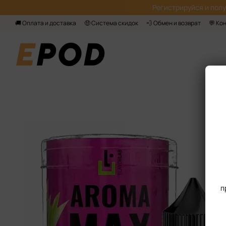
Перейти к основному контенту
Регистрируйся‌ и пол
🚚 Оплата и доставка
🤑 Система скидок
💨 Обмен и возврат
💬 Ко
п