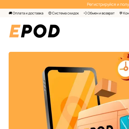
Перейти к основному контенту
Регистрируйся‌ и пол
🚚 Оплата и доставка
🤑 Система скидок
💨 Обмен и возврат
💬 Ко