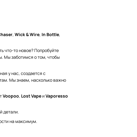
haser
,
Wick & Wire
,
In Bottle
,
ть что-то новое? Попробуйте
. Мы заботимся о том, чтобы
ая у нас, создается с
там. Мы знаем, насколько важно
от
Voopoo
,
Lost Vape
и
Vaporesso
й детали.
ости на максимум.