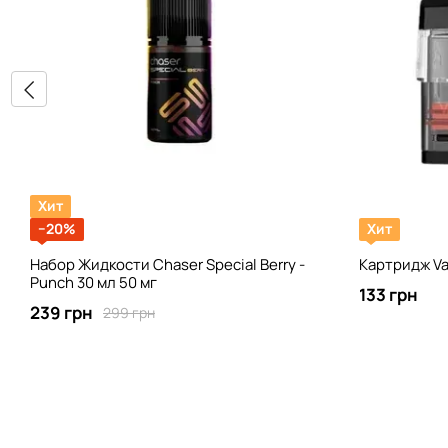
Хит
−20%
Хит
Набор Жидкости Chaser Special Berrу -
Картридж Va
Punch 30 мл 50 мг
133 грн
239 грн
299 грн