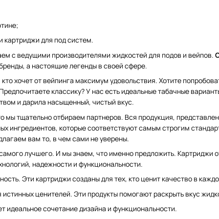
тине;
 картриджи для под систем.
аем с ведущими производителями жидкостей для подов и вейпов.
C
 бренды, а настоящие легенды в своей сфере.
 кто хочет от вейпинга максимум удовольствия. Хотите попробова
Предпочитаете классику? У нас есть идеальные табачные варианты
твом и дарила насыщенный, чистый вкус.
о мы тщательно отбираем партнеров. Вся продукция, представленн
ых ингредиентов, которые соответствуют самым строгим стандар
длагаем вам то, в чем сами не уверены.
самого лучшего. И мы знаем, что именно предложить. Картриджи 
хнологий, надежности и функциональности.
ность. Эти картриджи созданы для тех, кто ценит качество в каждо
я истинных ценителей. Эти продукты помогают раскрыть вкус жидк
щет идеальное сочетание дизайна и функциональности.