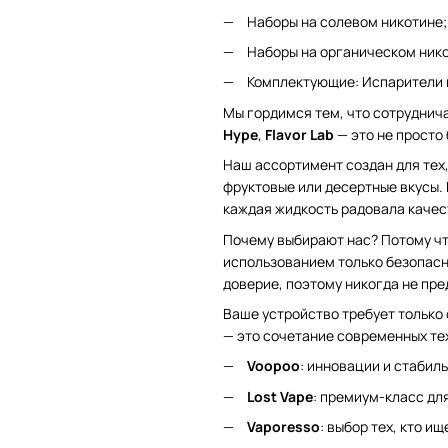
Наборы на солевом никотине;
Наборы на органическом нико
Комплектующие: Испарители и
Мы гордимся тем, что сотруднич
Hype
,
Flavor Lab
— это не просто
Наш ассортимент создан для тех,
фруктовые или десертные вкусы. 
каждая жидкость радовала качес
Почему выбирают нас? Потому чт
использованием только безопасн
доверие, поэтому никогда не пре
Ваше устройство требует только 
— это сочетание современных те
Voopoo
: инновации и стабиль
Lost Vape
: премиум-класс дл
Vaporesso
: выбор тех, кто и