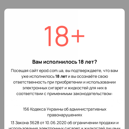
18+
Вам исполнилось 18 лет?
Посещая сайт epod.com.ua, вы подтверждаете, что вам
Набор Жидкости Punch 30 мл
Набор Жидкости Punch 30 мл
уже исполнилось
18 лет
и вы осознаёте свою
X-Mint 50 мг
Sour Berries 50 мг
ответственность при приобретении и использовании
329 грн
329 грн
электронных сигарет и жидкостей для них в
соответствии с применимым законодательством:
156 Кодекса Украины об административных
правонарушениях
13 Закона 3628 от 10.06.2020 об ограничении продажи и
использования электронных сигарет и жидкостей лицами