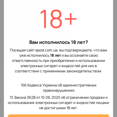
18+
Картридж RF350/Mate500
Картридж Argus 0.4ом 3мл
99 грн
145 грн
Сопротивление‌
1.2 ом
Сопротивление‌
0.4 ом (3 мл)
Вам исполнилось 18 лет?
Посещая сайт epod.com.ua, вы подтверждаете, что вам
уже исполнилось
18 лет
и вы осознаёте свою
ответственность при приобретении и использовании
электронных сигарет и жидкостей для них в
соответствии с применимым законодательством:
156 Кодекса Украины об административных
правонарушениях
13 Закона 3628 от 10.06.2020 об ограничении продажи и
использования электронных сигарет и жидкостей лицами
не достигшими 18 лет.
Картридж Argus 1.2ом 2мл
Картридж VInci V2 1.2ом