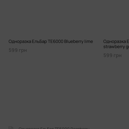
Одноразка ЕльБар TE6000 Blueberry lime
Одноразка Е
strawberry g
599 грн
599 грн