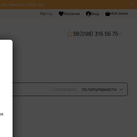
доставка от 1000 грн.
Мой заказ
Рус
Укр
Желания
Вход
38(098) 316 56 75
Сортировка:
по популярности
ля