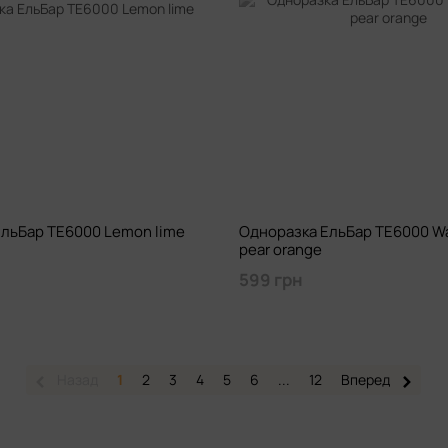
льБар TE6000 Lemon lime
Одноразка ЕльБар TE6000 W
pear orange
599 грн
Назад
1
2
3
4
5
6
...
12
Вперед