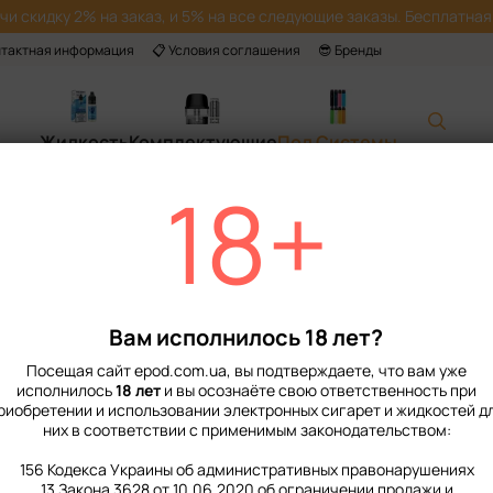
учи скидку 2% на заказ, и 5% на все следующие заказы. Бесплатная 
нтактная информация
📋 Условия соглашения
😎 Бренды
Жидкость
Комплектующие
Под Системы
18+
Главная
📙 Каталог
Под Системы
Одноразовые Под Системы
Одноразовые Под Системы
Вам исполнилось 18 лет?
Посещая сайт epod.com.ua, вы подтверждаете, что вам уже
исполнилось
18 лет
и вы осознаёте свою ответственность при
риобретении и использовании электронных сигарет и жидкостей д
них в соответствии с применимым законодательством:
156 Кодекса Украины об административных правонарушениях
13 Закона 3628 от 10.06.2020 об ограничении продажи и