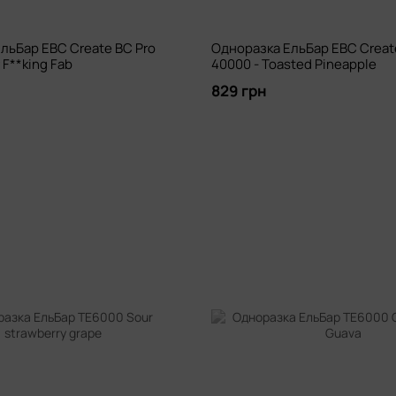
льБар EBC Create BC Pro
Одноразка ЕльБар EBC Creat
 F**king Fab
40000 - Toasted Pineapple
829 грн