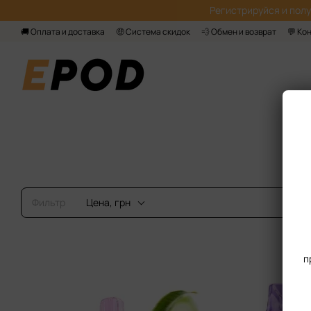
Перейти к основному контенту
Регистрируйся‌ и пол
🚚 Оплата и доставка
🤑 Система скидок
💨 Обмен и возврат
💬 Ко
Фильтр
Цена, грн
п