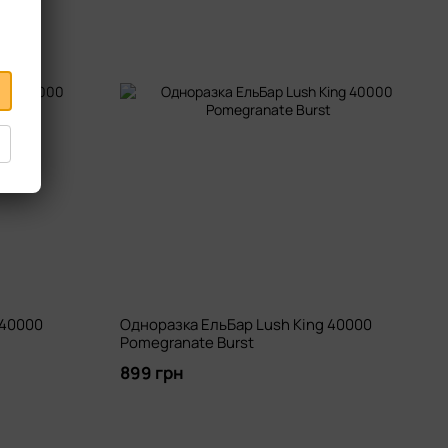
 40000
Одноразка ЕльБар Lush King 40000
Pomegranate Burst
899 грн