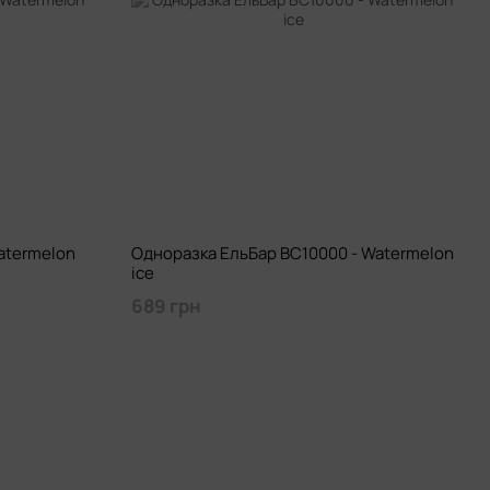
atermelon
Одноразка ЕльБар BC10000 - Watermelon
ice
689 грн