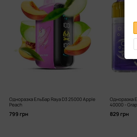
Одноразка ЕльБар Raya D3 25000 Apple
Одноразка Е
Peach
40000 - Grap
799 грн
829 грн