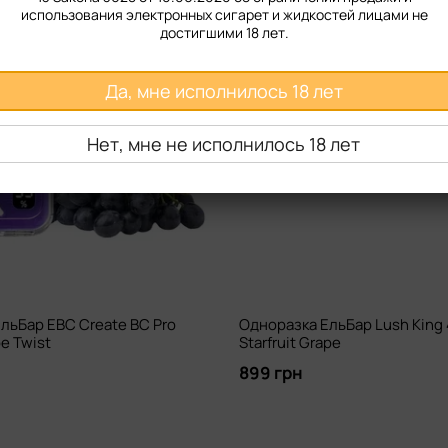
использования электронных сигарет и жидкостей лицами не
достигшими 18 лет.
Да, мне исполнилось 18 лет
Нет, мне не исполнилось 18 лет
льБар EBC Create BC Pro
Одноразка ЕльБар Lush King
e Twist
Starfruit Grape
899 грн