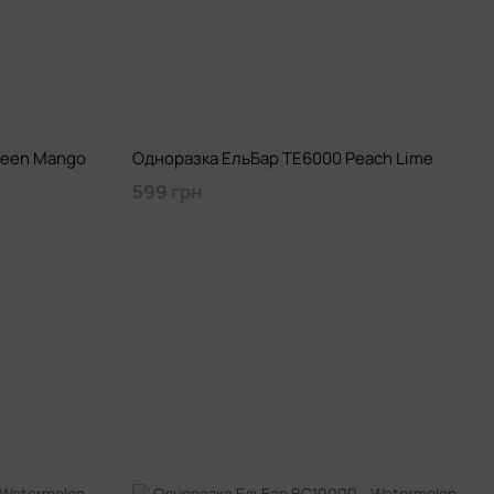
reen Mango
Одноразка ЕльБар TE6000 Peach Lime
599 грн