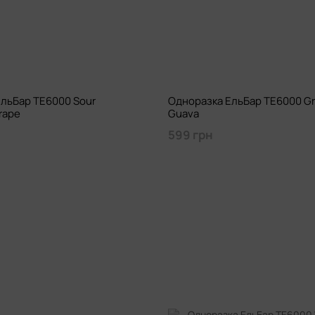
льБар TE6000 Sour
Одноразка ЕльБар TE6000 G
rape
Guava
599 грн