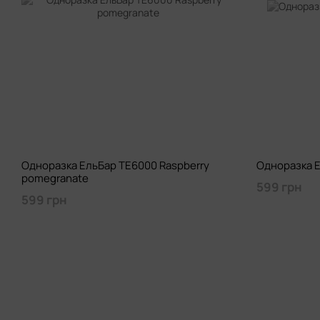
Одноразка ЕльБар TE6000 Raspberry
Одноразка Е
pomegranate
599 грн
599 грн