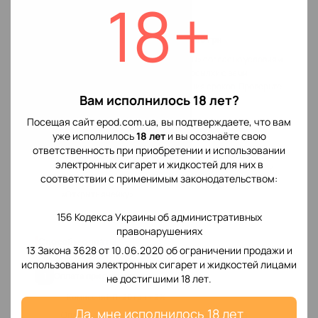
18+
месте.
Адресная доставка курьером
от 500 грн
Доставка курьером «Новой Почты» согласно условиям
перевозчика. После прибытия посылки с вами
свяжется сотрудник для уточнения сроков. Проверьте
Вам исполнилось 18 лет?
заказ на месте.
Посещая сайт epod.com.ua, вы подтверждаете, что вам
Почтомат «Новой Почты»
уже исполнилось
18 лет
и вы осознаёте свою
ответственность при приобретении и использовании
Когда заказ будет готов — вы получите уведомление.
электронных сигарет и жидкостей для них в
Откройте мобильное приложение, перейдите в «Мои
соответствии с применимым законодательством:
отправления», выберите накладную и нажмите
«Открыть ячейку».
156 Кодекса Украины об административных
правонарушениях
Способы оплаты
13 Закона 3628 от 10.06.2020 об ограничении продажи и
использования электронных сигарет и жидкостей лицами
1
Оплата при получении
не достигшими 18 лет.
Комиссия НП: 20 грн + 2%
Да, мне исполнилось 18 лет
Оплата за товар и доставку осуществляется в