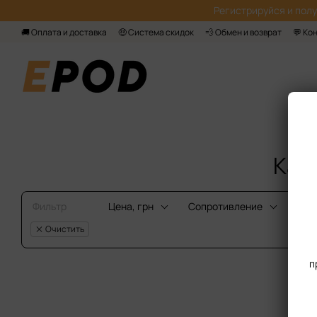
Перейти к основному контенту
Регистрируйся‌ и пол
🚚 Оплата и доставка
🤑 Система скидок
💨 Обмен и возврат
💬 Ко
Кар
Фильтр
Цена, грн
Сопротивление‌
Про
Очистить
V
п