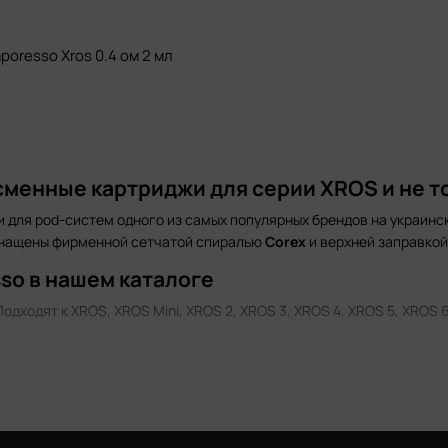
poresso Xros 0.4 ом 2 мл
сменные картриджи для серии XROS и не т
 для pod-систем одного из самых популярных брендов на украинс
оснащены фирменной сетчатой спиралью
Corex
и верхней заправкой 
so в нашем каталоге
дходят к XROS, XROS Mini, XROS 2, XROS 3, XROS 4, XROS 5, XROS 6
o 2 и Renova Zero. Варианты 1.0 Ω Mesh, 1.2 Ω Mesh Объём 2 мл.
опротивлению
ьше пара, яркий вкус. Солевой никотин 12–20 мг.