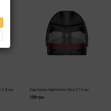
 0.8 ом
Картридж Vaporesso Zero S 1.0 ом
138 грн