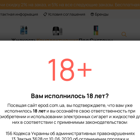
учи скидку 2% на заказ, и 5% на все следующие заказы. Бесплатная 
нтактная информация
📋 Условия соглашения
😎 Бренды
Жидкость
Комплектующие
Под Системы
18+
Главная
📙 Каталог
Комплектующие
Картриджи
триджи для под систем Vapor
изводитель
Вам исполнилось 18 лет?
aporesso
Посещая сайт epod.com.ua, вы подтверждаете, что вам уже
исполнилось
18 лет
и вы осознаёте свою ответственность при
риобретении и использовании электронных сигарет и жидкостей д
них в соответствии с применимым законодательством:
156 Кодекса Украины об административных правонарушениях
13 Закона 3628 от 10.06.2020 об ограничении продажи и