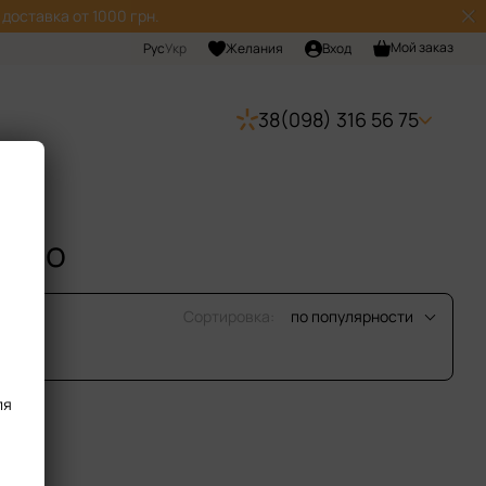
доставка от 1000 грн.
Мой заказ
Рус
Укр
Желания
Вход
38(098) 316 56 75
esso
Сортировка:
по популярности
ля