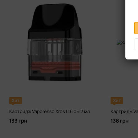
Хит
Хит
Картридж Vaporesso Xros 0.6 ом 2 мл
Картридж Vap
133 грн
138 грн