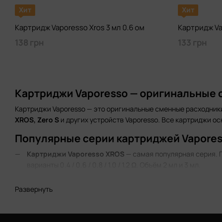
Хит
Хит
Картридж Vaporesso Xros 3 мл 0.6 ом
Картридж Va
138 грн
133 грн
Картриджи Vaporesso — оригинальные 
Картриджи Vaporesso — это оригинальные сменные расходники
XROS, Zero S
и других устройств Vaporesso. Все картриджи 
Популярные серии картриджей Vapores
Картриджи Vaporesso XROS
— самая популярная серия. По
варианты 0.4 / 0.6 / 0.8 / 1.0 / 1.2 Ω. Объём 2 мл и 3 мл.
Картриджи Vaporesso Zero S
— для pod-систем Zero S, Zer
Развернуть
Как выбрать картридж Vaporesso по с
0.4–0.6 Ω
— свободная и полусвободная затяжка (RDL). Бол