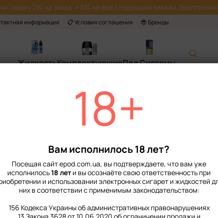
учи скидку 2% на заказ, и 5% на все следующие заказы. Бесплатная 
нтактная информация
📋 Условия соглашения
😎 Бренды
Жидкость
Комплектующие
Под Системы
18+
Главная
Smok
Товары от Smok
Вам исполнилось 18 лет?
Посещая сайт epod.com.ua, вы подтверждаете, что вам уже
исполнилось
18 лет
и вы осознаёте свою ответственность при
риобретении и использовании электронных сигарет и жидкостей д
них в соответствии с применимым законодательством:
156 Кодекса Украины об административных правонарушениях
13 Закона 3628 от 10.06.2020 об ограничении продажи и