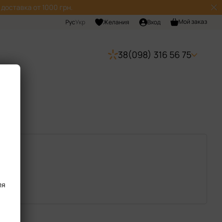
доставка от 1000 грн.
Мой заказ
Рус
Укр
Желания
Вход
38(098) 316 56 75
ля