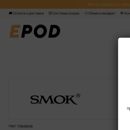
Перейти к основному контенту
Регистрируйся‌ и пол
🚚 Оплата и доставка
🤑 Система скидок
💨 Обмен и возврат
💬 Ко
п
Нет товаров