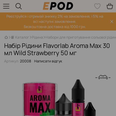
Реєструйся і отримай знижку 2% на замовлення, і 5% на
всі наступні замовлення.
Безкоштовна доставка від 1000 грн.
📙 Каталог
Рідина
Набори для приготування сольової ріди
Набір Рідини Flavorlab Aroma Max 30
мл Wild Strawberry 50 мг
Артикул:
20008
Написати відгук