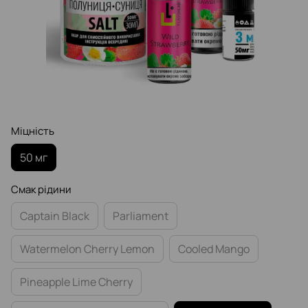
Міцність
50 мг
Смак рідини
Captain Black
Parliament
Watermelon Cherry Lemon
Cooled Mango
Pineapple Lime Cherry