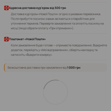
Адресна доставка кур'єром від 500 грн
Доставка кур'єром «Нової Пошти» згідно з умовами перевізника.
Після прибуття посилки з вами зв'яжеться співробітник для
уточнення термінів. Перевірте замовлення та оплатіть посилку на
місці (якщо обрали оплату «При отриманні»).
Поштомат «Нової Пошти»
Коли замовлення буде готове — отримаєте повідомлення. Відкрийте
додаток, перейдіть у «Мої відправлення», оберіть накладну та
натисніть «Відкрити комірку».
Безкоштовна доставка при замовленні від
1 000 грн