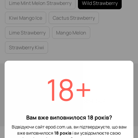
Lime Mint Melon Strawberry
Wild Strawberry
Kiwi Mango Ice
Cactus Strawberry
Lime Strawberry
Mango Melon
Strawberry Kiwi
Немає в наявності
18+
199 грн
Повідомити, коли з'явиться
Увійти
для відображення накопичувальної знижки
%
Вам вже виповнилося 18 років?
Відвідуючи сайт epod.com.ua, ви підтверджуєте, що вам
До обраного
вже виповнилося
18 років
і ви усвідомлюєте свою