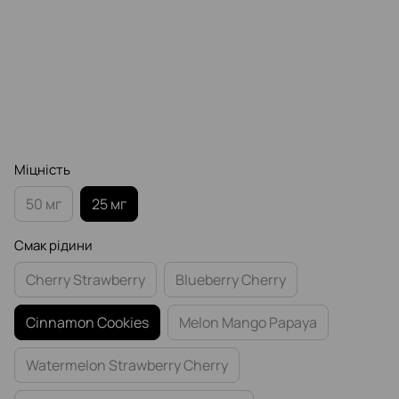
Міцність
50 мг
25 мг
Смак рідини
Cherry Strawberry
Blueberry Cherry
Cinnamon Cookies
Melon Mango Papaya
Watermelon Strawberry Cherry