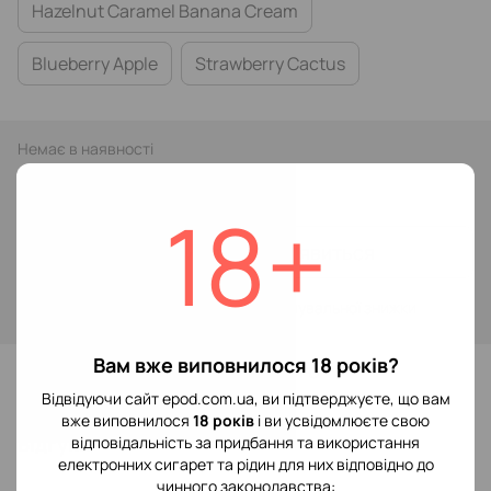
Hazelnut Caramel Banana Cream
Blueberry Apple
Strawberry Cactus
Немає в наявності
299 грн
18+
Повідомити, коли з'явиться
Увійти
для відображення накопичувальної знижки
%
Вам вже виповнилося 18 років?
До обраного
Відвідуючи сайт epod.com.ua, ви підтверджуєте, що вам
вже виповнилося
18 років
і ви усвідомлюєте свою
Відгуки
відповідальність за придбання та використання
електронних сигарет та рідин для них відповідно до
чинного законодавства: