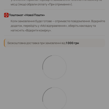
місці (якщо обрали оплату «При отриманні»).
Поштомат «Нової Пошти»
Коли замовлення буде готове — отримаєте повідомлення. Відкрийте
додаток, перейдіть у «Мої відправлення», оберіть накладну та
натисніть «Відкрити комірку».
Безкоштовна доставка при замовленні від
1 000 грн