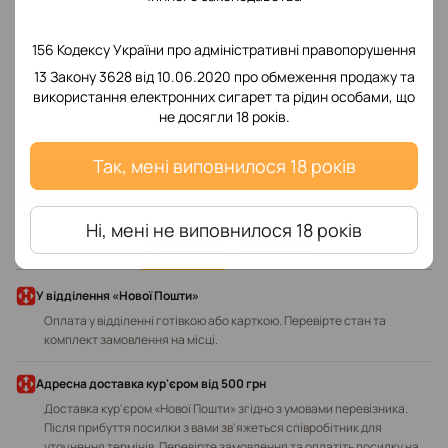
156 Кодексу України про адміністративні правопорушення
13 Закону 3628 від 10.06.2020 про обмеження продажу та
використання електронних сигарет та рідин особами, що
Додайте перший відгук
не досягли 18 років.
Так, мені виповнилося 18 років
Написати відгук
Ні, мені не виповнилося 18 років
Доставка
Оплата
У відділення «Нової Пошти»
Оплата у відділенні готівкою або карткою. Перевірте стан та
комплект замовлення на місці.
Адресна доставка кур'єром від 500 грн
Доставка кур'єром «Нової Пошти» згідно з умовами перевізника.
Після прибуття посилки з вами зв'яжеться співробітник для
уточнення термінів. Перевірте замовлення та оплатіть посилку на