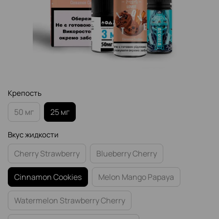
Крепость
50 мг
25 мг
Вкус жидкости
Cherry Strawberry
Blueberry Cherry
Cinnamon Cookies
Melon Mango Papaya
Watermelon Strawberry Cherry