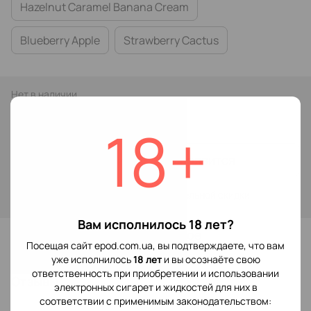
Hazelnut Caramel Banana Cream
Blueberry Apple
Strawberry Cactus
Нет в наличии
299 грн
18+
Сообщить, когда появится
Войти
для отображения накопительной скидки
%
Вам исполнилось 18 лет?
В избранное
Посещая сайт epod.com.ua, вы подтверждаете, что вам
уже исполнилось
18 лет
и вы осознаёте свою
ответственность при приобретении и использовании
Отзывы
электронных сигарет и жидкостей для них в
соответствии с применимым законодательством: