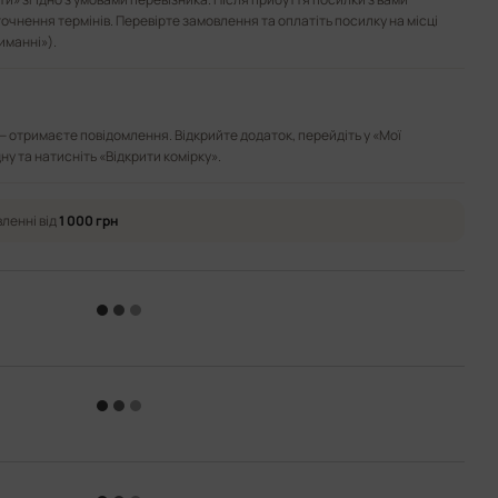
точнення термінів. Перевірте замовлення та оплатіть посилку на місці
иманні»).
— отримаєте повідомлення. Відкрийте додаток, перейдіть у «Мої
ну та натисніть «Відкрити комірку».
ленні від
1 000 грн