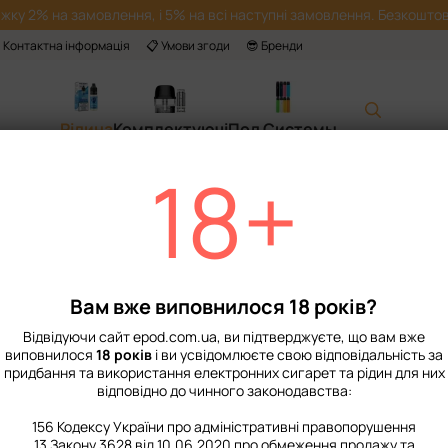
жку 2% на замовлення, і 5% на всі наступні замовлення. Безкоштов
 Контактна інформація
📋 Умови згоди
😎 Бренди
Рідина
Комплектуючі
Под Системы
18+
Головна
📙 Каталог
Рідина
Набори для приготування сольової рі
Набір Рідини Hyp
Немає в наявності
Артикул: 3300
Вам вже виповнилося 18 років?
319 грн
Відвідуючи сайт epod.com.ua, ви підтверджуєте, що вам вже
виповнилося
18 років
і ви усвідомлюєте свою відповідальність за
придбання та використання електронних сигарет та рідин для них
%
Увійти
для відображення нак
відповідно до чинного законодавства:
Міцність
156 Кодексу України про адміністративні правопорушення
13 Закону 3628 від 10.06.2020 про обмеження продажу та