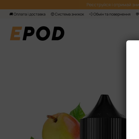
Перейти до основного контенту
Реєструйся і отримай зни
🚚 Оплата і доставка
🤑 Система знижок
💨 Обмін та повернення
