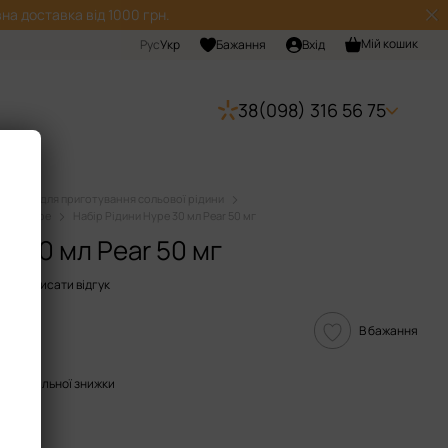
на доставка від 1000 грн.
Мій кошик
Рус
Укр
Бажання
Вхід
38(098) 316 56 75
Набори для приготування сольової рідини
дини Hype
Набір Рідини Hype 30 мл Pear 50 мг
e 30 мл Pear 50 мг
9
Написати відгук
В бажання
опичувальної знижки