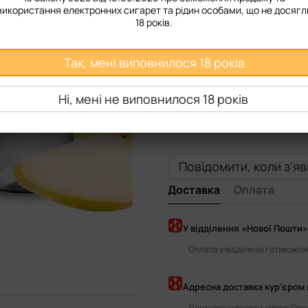
50 мг
використання електронних сигарет та рідин особами, що не досягл
18 років.
Смак рідини
Так, мені виповнилося 18 років
Strawberry
Apricot
Pi
Lychee
Blueberry
Cher
Ні, мені не виповнилося 18 років
Raspberry
Cola Cherry
Повідомити, коли з'я
Доставка
Оплата
У відділення «Нової Пошти»
Оплата у відділенні готівкою 
Адресна доставка кур'єром 
Доставка кур'єром «Нової Пошт