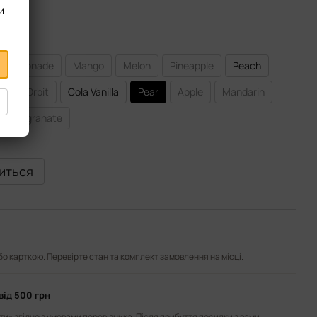
и
nk Lemonade
Mango
Melon
Pineapple
Peach
ry
Orbit
Cola Vanilla
Pear
Apple
Mandarin
Pomegranate
виться
або карткою. Перевірте стан та комплект замовлення на місці.
від 500 грн
и» згідно з умовами перевізника. Після прибуття посилки з вами