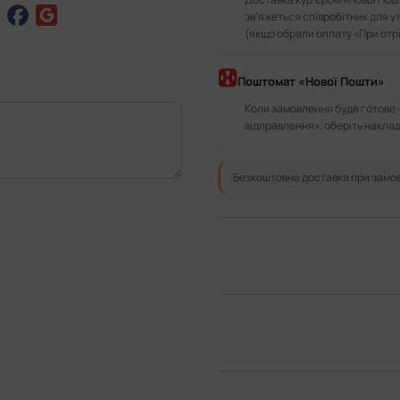
зв'яжеться співробітник для у
(якщо обрали оплату «При отр
Поштомат «Нової Пошти»
Коли замовлення буде готове 
відправлення», оберіть наклад
Безкоштовна доставка при замов