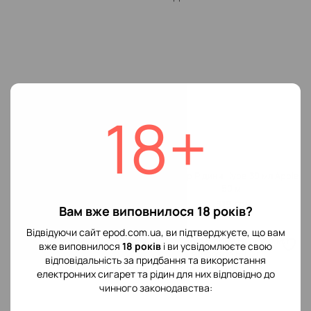
18+
Набір Рідини Hype 30 мл Orbit
Набір Рідини Hype 30 мл Apple
50 мг
50 мг
319 грн
319 грн
Вам вже виповнилося 18 років?
Відвідуючи сайт epod.com.ua, ви підтверджуєте, що вам
вже виповнилося
18 років
і ви усвідомлюєте свою
відповідальність за придбання та використання
електронних сигарет та рідин для них відповідно до
чинного законодавства: