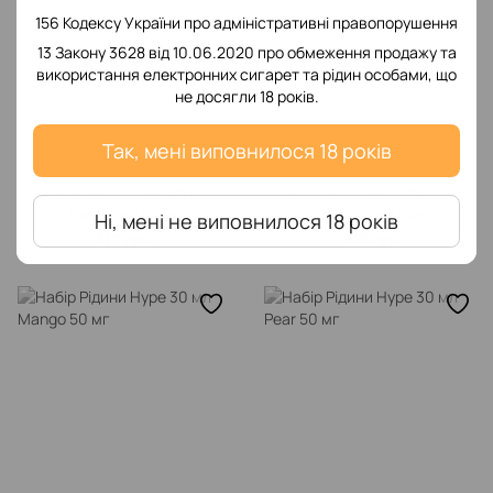
156 Кодексу України про адміністративні правопорушення
13 Закону 3628 від 10.06.2020 про обмеження продажу та
використання електронних сигарет та рідин особами, що
не досягли 18 років.
Так, мені виповнилося 18 років
Набір Рідини Hype 30 мл
Набір Рідини Hype 30 мл Pink
Raspberry 50 мг
Lemonade 50 мг
Ні, мені не виповнилося 18 років
319 грн
319 грн