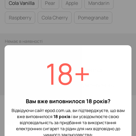
Cola Vanilla
Pear
Apple
Mandarin
Raspberry
Cola Cherry
Pomegranate
Немає в наявності
319 грн
18+
Повідомити, коли з'явиться
Увійти
для відображення накопичувальної знижки
%
Вам вже виповнилося 18 років?
До обраного
Відвідуючи сайт epod.com.ua, ви підтверджуєте, що вам
вже виповнилося
18 років
і ви усвідомлюєте свою
Відгуки
відповідальність за придбання та використання
електронних сигарет та рідин для них відповідно до
чинного законодавства: