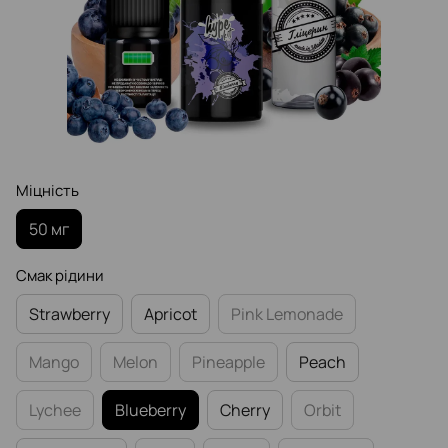
Міцність
50 мг
Смак рідини
Strawberry
Apricot
Pink Lemonade
Mango
Melon
Pineapple
Peach
Lychee
Blueberry
Cherry
Orbit