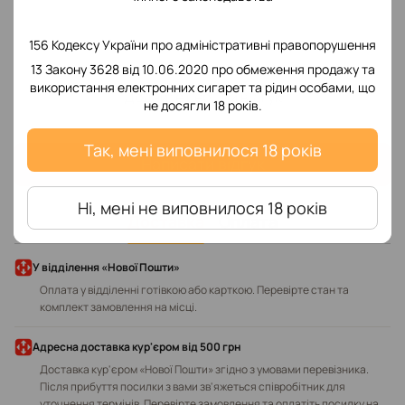
156 Кодексу України про адміністративні правопорушення
13 Закону 3628 від 10.06.2020 про обмеження продажу та
використання електронних сигарет та рідин особами, що
Додайте перший відгук
не досягли 18 років.
Так, мені виповнилося 18 років
Написати відгук
Ні, мені не виповнилося 18 років
Доставка
Оплата
У відділення «Нової Пошти»
Оплата у відділенні готівкою або карткою. Перевірте стан та
комплект замовлення на місці.
Адресна доставка кур'єром від 500 грн
Доставка кур'єром «Нової Пошти» згідно з умовами перевізника.
Після прибуття посилки з вами зв'яжеться співробітник для
уточнення термінів. Перевірте замовлення та оплатіть посилку на