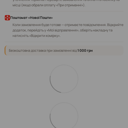
місці (якщо обрали оплату «При отриманні»).
Поштомат «Нової Пошти»
Коли замовлення буде готове — отримаєте повідомлення. Відкрийте
додаток, перейдіть у «Мої відправлення», оберіть накладну та
натисніть «Відкрити комірку».
Безкоштовна доставка при замовленні від
1 000 грн