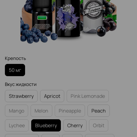
Крепость
50 мг
Вкус жидкости
Strawberry
Apricot
Pink Lemonade
Mango
Melon
Pineapple
Peach
Lychee
Blueberry
Cherry
Orbit