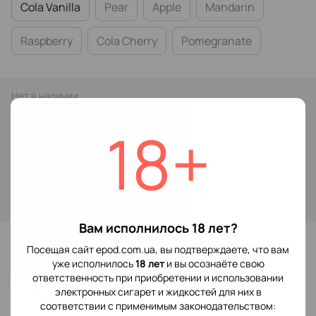
Cola Vanilla
Pear
Apple
Mandarin
Raspberry
Cola Cherry
Pomegranate
Нет в наличии
319 грн
18+
Сообщить, когда появится
Войти
для отображения накопительной скидки
%
Вам исполнилось 18 лет?
В избранное
Посещая сайт epod.com.ua, вы подтверждаете, что вам
уже исполнилось
18 лет
и вы осознаёте свою
ответственность при приобретении и использовании
Отзывы
электронных сигарет и жидкостей для них в
соответствии с применимым законодательством: