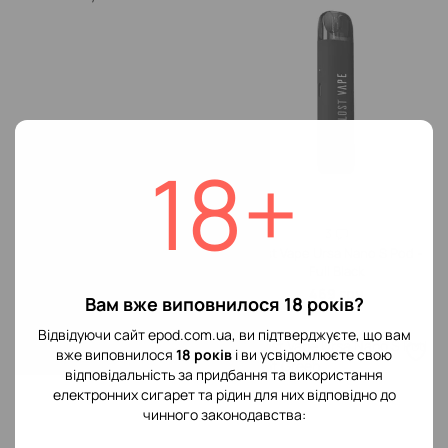
18+
3
3
Lost Vape Ursa Nano S Pod -
Lost Vape Ursa Nano S Pod -
Stone Grey
Full Black
469 грн
469 грн
Вам вже виповнилося 18 років?
Відвідуючи сайт epod.com.ua, ви підтверджуєте, що вам
вже виповнилося
18 років
і ви усвідомлюєте свою
відповідальність за придбання та використання
електронних сигарет та рідин для них відповідно до
чинного законодавства: