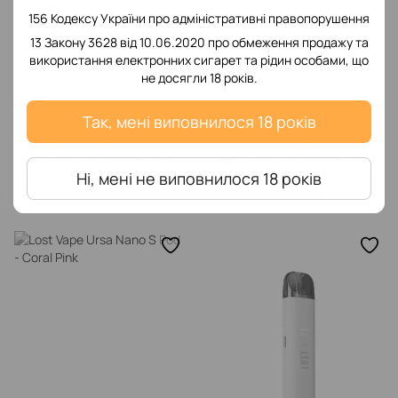
156 Кодексу України про адміністративні правопорушення
13 Закону 3628 від 10.06.2020 про обмеження продажу та
використання електронних сигарет та рідин особами, що
не досягли 18 років.
Так, мені виповнилося 18 років
3
3
Lost Vape Ursa Nano S Pod -
Lost Vape Ursa Nano S Pod -
Violet Purple
Mint Green
Ні, мені не виповнилося 18 років
469 грн
469 грн