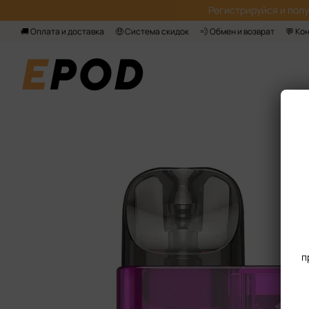
Перейти к основному контенту
Регистрируйся‌ и пол
🚚 Оплата и доставка
🤑 Система скидок
💨 Обмен и возврат
💬 Ко
п