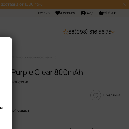
доставка от 1000 грн.
Мой заказ
Рус
Укр
Желания
Вход
38(098) 316 56 75
мы
POD Многоразовые системы
Ah
aby Purple Clear 800mAh
Оставить отзыв
В желания
ля
пительной скидки