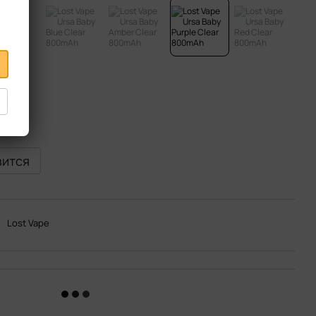
вится
Lost Vape