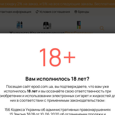
учи скидку 2% на заказ, и 5% на все следующие заказы. Бесплатная 
нтактная информация
📋 Условия соглашения
😎 Бренды
Жидкость
Комплектующие
Под Системы
18+
Главная
📙 Каталог
Под Систе
Lost Vape Ursa Baby Purple Clear 800m
Lost Vape Ursa B
Нет в наличии
Артикул: 5505005
Вам исполнилось 18 лет?
609 грн
Посещая сайт epod.com.ua, вы подтверждаете, что вам уже
исполнилось
18 лет
и вы осознаёте свою ответственность при
риобретении и использовании электронных сигарет и жидкостей д
%
Войти
для отображения нако
них в соответствии с применимым законодательством:
Выберите цвет
156 Кодекса Украины об административных правонарушениях
13 Закона 3628 от 10.06.2020 об ограничении продажи и