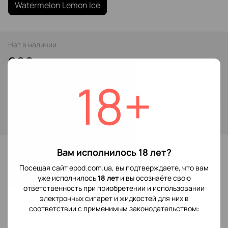
Watermelon Lemon Ice
Нет в наличии
299 грн
18+
Сообщить, когда появится
Войти
для отображения накопительной скидки
%
В избранное
Вам исполнилось 18 лет?
Посещая сайт epod.com.ua, вы подтверждаете, что вам
уже исполнилось
18 лет
и вы осознаёте свою
Отзывы
ответственность при приобретении и использовании
электронных сигарет и жидкостей для них в
соответствии с применимым законодательством: