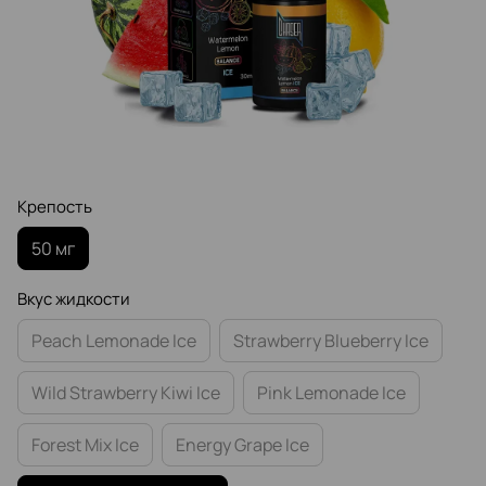
Крепость
50 мг
Вкус жидкости
Peach Lemonade Ice
Strawberry Blueberry Ice
Wild Strawberry Kiwi Ice
Pink Lemonade Ice
Forest Mix Ice
Energy Grape Ice