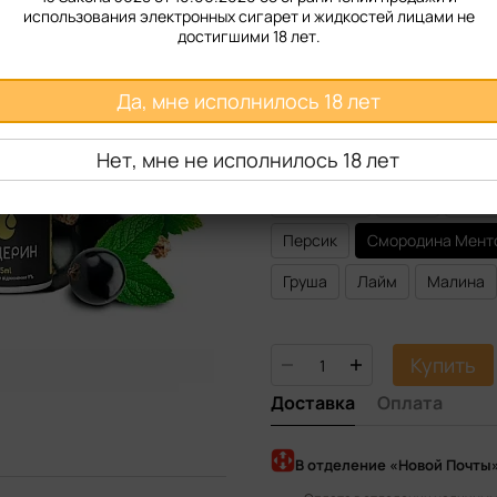
использования электронных сигарет и жидкостей лицами не
Крепость
достигшими 18 лет.
50 мг
Да, мне исполнилось 18 лет
Вкус жидкости
Нет, мне не исполнилось 18 лет
Арбуз
Ананас
Банан
Мандарин
Мята
Ябло
Персик
Смородина Мент
Груша
Лайм
Малина
Купить
Доставка
Оплата
В отделение «Новой Почты