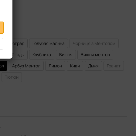
Виноград
Голубая малина
Чорниця з Ментолом
ко
Ягоды
Клубника
Вишня
Вишня ментол
ол
Арбуз Ментол
Лимон
Киви
Дыня
Гранат
Тютюн
»