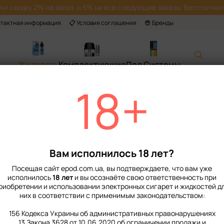
учи скидку 2% на заказ, и 5% на все следующие заказы. Бесплатная 
нтактная информация
📋 Условия соглашения
😎 Бренды
Жидкость
Комплектующие
Под Системы
18+
Главная
📙 Каталог
Жидкость
Наборы для приготовления солевой ж
Набор Жидкости Chaser For Pods 10 м
Набор Жидкости 
Смородина Мент
Вам исполнилось 18 лет?
В наличии
Артикул: 23018
Оста
Посещая сайт epod.com.ua, вы подтверждаете, что вам уже
исполнилось
18 лет
и вы осознаёте свою ответственность при
149 грн
риобретении и использовании электронных сигарет и жидкостей д
них в соответствии с применимым законодательством:
156 Кодекса Украины об административных правонарушениях
%
Войти
для отображения нако
13 Закона 3628 от 10.06.2020 об ограничении продажи и