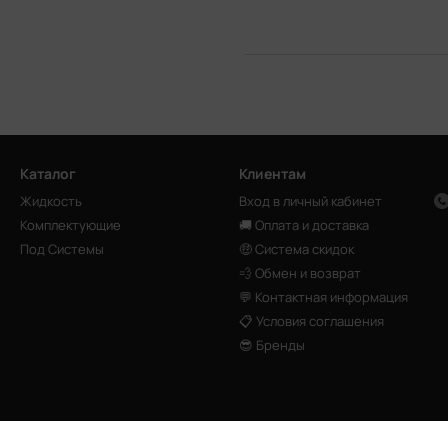
Каталог
Клиентам
Жидкость
Вход в личный кабинет
Комплектующие
🚚 Оплата и доставка
Под Системы
🤑 Система скидок
💨 Обмен и возврат
💬 Контактная информация
📋 Условия соглашения
😎 Бренды