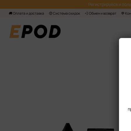
Перейти к основному контенту
Регистрируйся‌ и пол
🚚 Оплата и доставка
🤑 Система скидок
💨 Обмен и возврат
💬 Ко
п