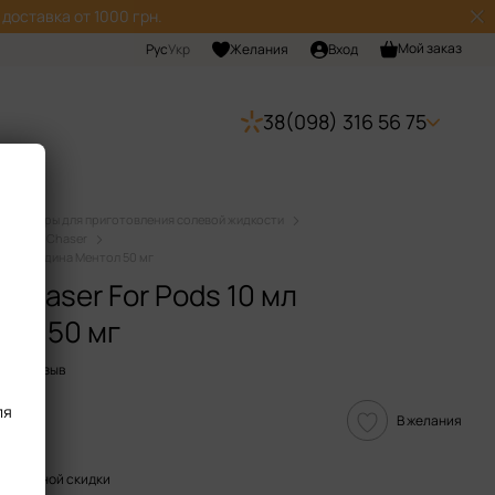
доставка от 1000 грн.
Мой заказ
Рус
Укр
Желания
Вход
38(098) 316 56 75
Наборы для приготовления солевой жидкости
идкости Chaser
л Смородина Ментол 50 мг
Chaser For Pods 10 мл
ол 50 мг
вить отзыв
ля
В желания
пительной скидки