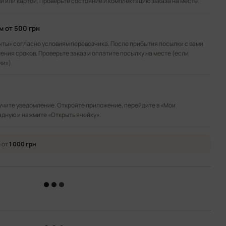
 или картой. Проверьте состояние и комплектацию заказа на месте.
ом
от 500 грн
чты» согласно условиям перевозчика. После прибытия посылки с вами
ения сроков. Проверьте заказ и оплатите посылку на месте (если
ии»).
лучите уведомление. Откройте приложение, перейдите в «Мои
адную и нажмите «Открыть ячейку».
 от
1 000 грн